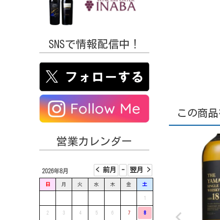
SNSで情報配信中！
この商品
営業カレンダー
2026年8月
日
月
火
水
木
金
土
1
2
3
4
5
6
7
8