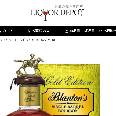
カート
お客様の声
納品書・領収書
お問い
settings_voice
receipt_long
ラントン ゴールドラベル 51.5％ 750ml