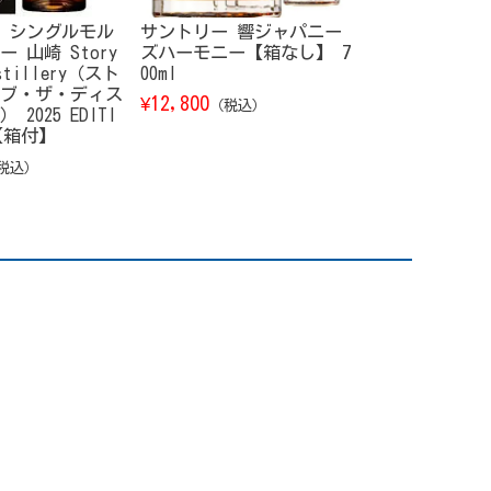
 シングルモル
サントリー 響ジャパニー
コカ・コーラ 1
 山崎 Story
ズハーモニー【箱なし】 7
ギュラー 瓶 
istillery（スト
00ml
ス
ブ・ザ・ディス
12,800
3,860
¥
¥
（税込）
（税込）
2025 EDITI
l【箱付】
税込）