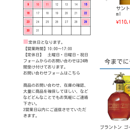
9
10
11
12
13
14
15
サント
ml
16
17
18
19
20
21
22
110,
¥
23
24
25
26
27
28
29
30
31
■
定休日となります。
【営業時間】10:00〜17:00
【定休日】 土曜日・日曜日・祝日
今までに
フォームからのお問い合わせは24時
間受け付けております。
お問い合わせフォームは
こちら
商品のお問い合わせ、在庫の確認、
大量に商品を確保してほしい、など
などどんなことでもお気軽にご連絡
下さい。
3営業日以内にご返信させていただ
きます。
ブラントン ゴ