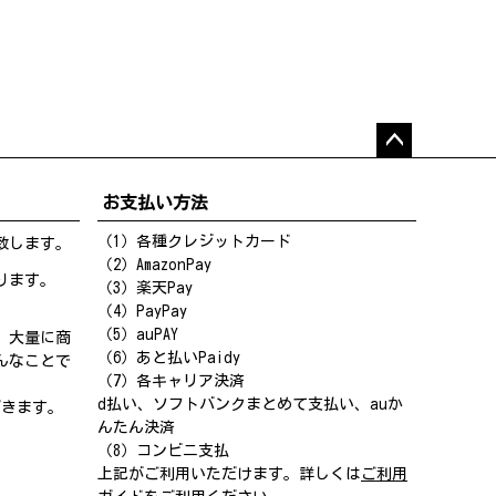
ペー
ジト
お支払い方法
ップ
へ
（1）各種クレジットカード
致します。
（2）AmazonPay
ります。
（3）楽天Pay
（4）PayPay
（5）auPAY
、大量に商
（6）あと払いPaidy
んなことで
（7）各キャリア決済
d払い、ソフトバンクまとめて支払い、auか
だきます。
んたん決済
（8）コンビニ支払
上記がご利用いただけます。詳しくは
ご利用