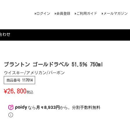
ログイン
会員登録
ご利用ガイド
メールマガジン
合わせ
ブラントン ゴールドラベル 51.5％ 750ml
ウイスキー/アメリカン/バーボン
商品番号
117014
¥
26,800
税込
なら
月々8,933円
から。分割手数料無料