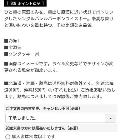
[
268
ポイント進呈 ]
ひと樽の原酒のみを、樽出し原酒に近い状態でボトリン
グしたシングルバレルバーボンウイスキー。崇高な香り
と深い味わいを重ね持つ、その比類なき品質。
■750ml
■宝酒造
■ケンタッキー州
■画像はイメージです。ラベル変更などでデザインが変
更される場合が御座います。
■北海道・沖縄・離島は送料無料対象外です。別途北海
道910円、沖縄1320円（いずれも税込）ご負担お願い致し
ます。離島につきましては確認後ご案内致します。
ご注文後の内容変更、キャンセル不可
(必須)
20歳未満の方には販売いたしません
(必須)
購入者は20歳以上です