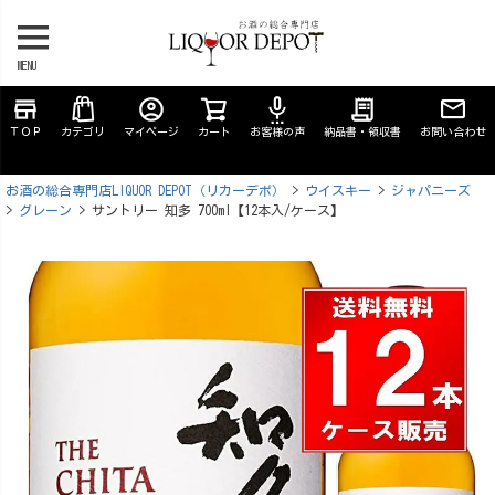
MENU
store
account_circle
settings_voice
receipt_long
ＴＯＰ
カテゴリ
マイページ
カート
お客様の声
納品書・領収書
お問い合わせ
お酒の総合専門店LIQUOR DEPOT（リカーデポ）
ウイスキー
ジャパニーズ
グレーン
サントリー 知多 700ml【12本入/ケース】