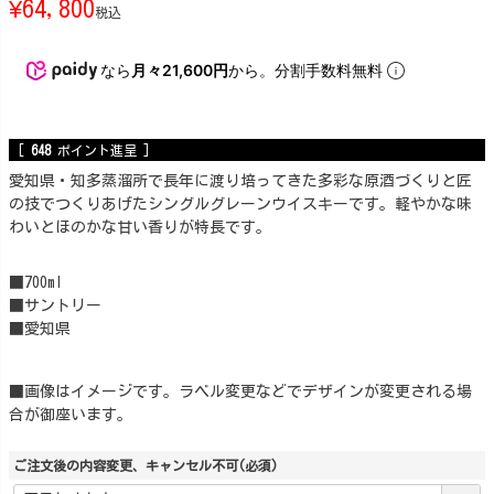
¥
64,800
税込
なら
月々21,600円
から。分割手数料無料
[
648
ポイント進呈 ]
愛知県・知多蒸溜所で長年に渡り培ってきた多彩な原酒づくりと匠
の技でつくりあげたシングルグレーンウイスキーです。軽やかな味
わいとほのかな甘い香りが特長です。
■700ml
■サントリー
■愛知県
■画像はイメージです。ラベル変更などでデザインが変更される場
合が御座います。
ご注文後の内容変更、キャンセル不可
(必須)