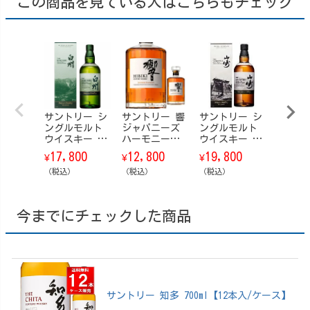
この商品を見ている人はこちらもチェック
サントリー シ
サントリー 響
サントリー シ
サン
ングルモルト
ジャパニーズ
ングルモルト
響 ブ
ウイスキー 白
ハーモニー
ウイスキー 山
ムハー
州 Story of t
【箱なし】 70
崎 Story of t
【箱付】
17,800
12,800
19,800
23,8
¥
¥
¥
¥
he Distillery
0ml
he Distillery
6 700m
（ストーリ
（税込）
（税込）
（ストーリ
（税込）
（税込）
ー・オブ・
ー・オブ・
ザ・ディステ
ザ・ディステ
ィラリー） 20
ィラリー） 20
今までにチェックした商品
25 EDITION 70
25 EDITION 70
0ml【箱付】
0ml【箱付】
サントリー 知多 700ml【12本入/ケース】