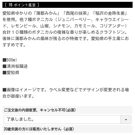
[
15
ポイント進呈 ]
愛知県ゆかりの「蒲郡みかん」「西尾の抹茶」「稲沢の金時生姜」
を使用。他７種ボタニカル（ジュニパーベリー、キャラウエイシー
ド、レモンピール、山椒、シナモン、カモミール、コリアンダー）
合計１０種類のボタニカルの複雑な香りが楽しめるクラフトジン。
後味に蒲郡みかんの風味が残るのが特徴です。愛知県の手土産にお
すすめです。
■500ml
■清洲桜醸造
■愛知県
■画像はイメージです。ラベル変更などでデザインが変更される場
合が御座います。
ご注文後の内容変更、キャンセル不可
(必須)
20歳未満の方には販売いたしません
(必須)