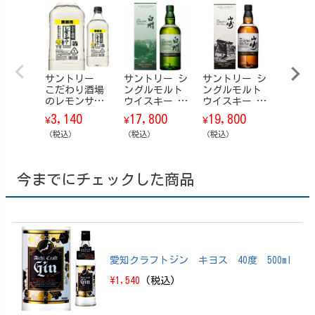
サントリー
サントリー シ
サントリー シ
サント
こだわり酒場
ングルモルト
ングルモルト
ングル
のレモンサワ
ウイスキー 白
ウイスキー 山
ウイスキ
ーの素コン
州 Story of t
崎 Story of t
州 Stor
3,140
17,800
19,800
19,8
¥
¥
¥
¥
ク 1.8L
he Distillery
he Distillery
he Dis
（税込）
（ストーリ
（税込）
（ストーリ
（税込）
（スト
（税込）
ー・オブ・
ー・オブ・
ー・オ
ザ・ディステ
ザ・ディステ
ザ・デ
ィラリー） 20
ィラリー） 20
ィラリー
今までにチェックした商品
25 EDITION 70
25 EDITION 70
26 EDI
0ml【箱付】
0ml【箱付】
0ml【
愛知クラフトジン キヨス 40度 500ml
\1,540
(税込)