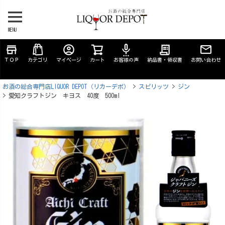
MENU
store
account_circle
settings_voice
receipt_long
ＴＯＰ
カテゴリ
マイページ
カート
お客様の声
納品書・領収書
お問い合わせ
お酒の総合専門店LIQUOR DEPOT（リカーデポ）
スピリッツ
ジン
愛知クラフトジン キヨス 40度 500ml