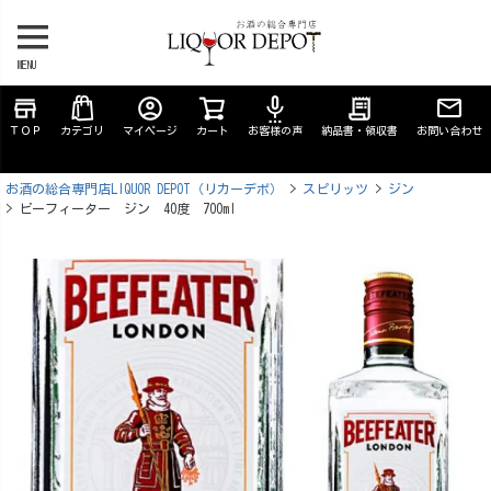
MENU
store
account_circle
settings_voice
receipt_long
ＴＯＰ
カテゴリ
マイページ
カート
お客様の声
納品書・領収書
お問い合わせ
お酒の総合専門店LIQUOR DEPOT（リカーデポ）
スピリッツ
ジン
ビーフィーター ジン 40度 700ml