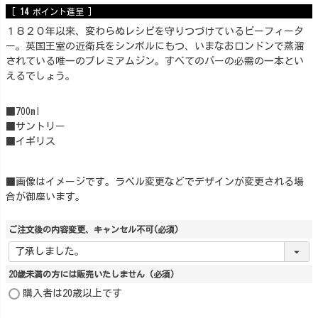
[
14
ポイント進呈 ]
１８２０年以来、変わらぬレシピを守りつづけているビーフィータ
ー。英国王室の近衛兵をシンボルにもつ、いまなおロンドンで蒸溜
されている唯一のプレミアムジン。すべてのバーの必需の一本とい
えるでしょう。
■700ml
■サントリー
■イギリス
■画像はイメージです。ラベル変更などでデザインが変更される場
合が御座います。
ご注文後の内容変更、キャンセル不可
(必須)
20歳未満の方には販売いたしません
(必須)
購入者は20歳以上です