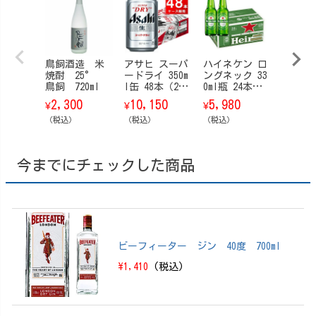
鳥飼酒造 米
アサヒ スーパ
ハイネケン ロ
サント
焼酎 25°
ードライ 350m
ングネック 33
ジャパ
鳥飼 720ml
l缶 48本（24
0ml瓶 24本入/
ハーモ
本×2ケース）
ケース
【箱なし
2,300
10,150
5,980
12,8
¥
¥
¥
¥
0ml
（税込）
（税込）
（税込）
（税込）
今までにチェックした商品
ビーフィーター ジン 40度 700ml
\1,410
(税込)