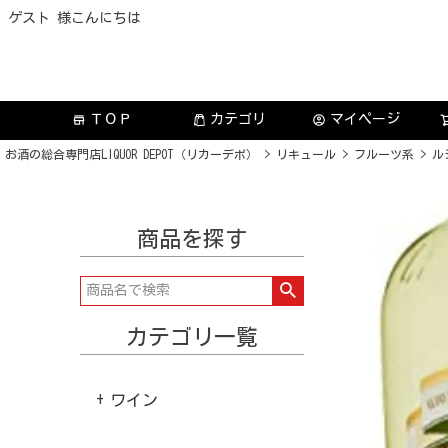
ゲスト 様こんにちは
ＴＯＰ
カテゴリ
マイページ
store
account_circle
お酒の総合専門店LIQUOR DEPOT（リカーデポ）
リキュール
フルーツ系
ル
商品を探す
カテゴリ一覧
ワイン