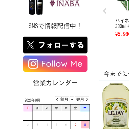
ハイネ
SNSで情報配信中！
330m
5,98
¥
今までに
営業カレンダー
2026年8月
日
月
火
水
木
金
土
1
2
3
4
5
6
7
8