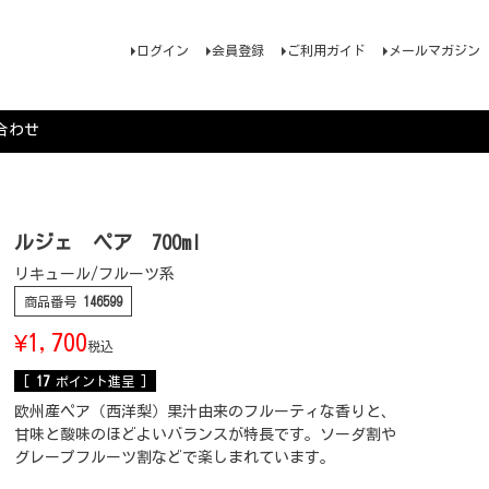
ログイン
会員登録
ご利用ガイド
メールマガジン
合わせ
ルジェ ペア 700ml
リキュール/フルーツ系
商品番号
146599
¥
1,700
税込
[
17
ポイント進呈 ]
欧州産ペア（西洋梨）果汁由来のフルーティな香りと、
甘味と酸味のほどよいバランスが特長です。ソーダ割や
グレープフルーツ割などで楽しまれています。