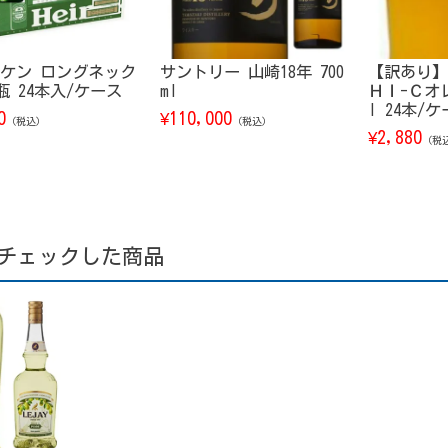
ケン ロングネック
サントリー 山崎18年 700
【訳あり】
l瓶 24本入/ケース
ml
ＨＩ-Ｃオレ
l 24本/
0
110,000
¥
（税込）
（税込）
2,880
¥
（税
チェックした商品