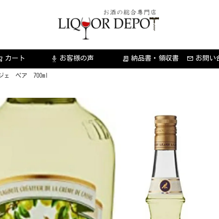
カート
お客様の声
納品書・領収書
お問い
settings_voice
receipt_long
ジェ ペア 700ml