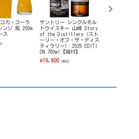
コカ・コーラ
サントリー シングルモル
サントリー 響
ンジ 瓶 200m
トウイスキー 山崎 Story
ムハーモニー【
ケース
of the Distillery（スト
26 700ml
ーリー・オブ・ザ・ディス
23,800
¥
込）
（税込）
ティラリー） 2025 EDITI
ON 700ml【箱付】
19,800
¥
（税込）