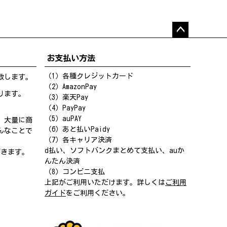
ペー
ジト
お支払い方法
ップ
へ
（1）各種クレジットカード
致します。
（2）AmazonPay
ります。
（3）楽天Pay
（4）PayPay
（5）auPAY
、大量に商
（6）あと払いPaidy
んなことで
（7）各キャリア決済
d払い、ソフトバンクまとめて支払い、auか
だきます。
んたん決済
（8）コンビニ支払
上記がご利用いただけます。詳しくは
ご利用
ガイド
をご利用ください。