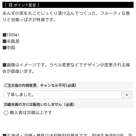
[
22
ポイント進呈 ]
あんずの実を丸ごとじっくり漬け込んでつくった、フルーティな香
りと甘酸っぱさが特長です。
■1800ml
■永昌源
■中国
■画像はイメージです。ラベル変更などでデザインが変更される場
合が御座います。
ご注文後の内容変更、キャンセル不可
(必須)
20歳未満の方には販売いたしません
(必須)
購入者は20歳以上です
■北海道・沖縄・離島は送料無料対象外です。別途北海道910円、沖