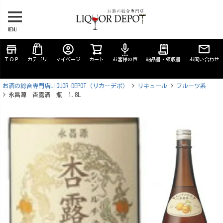
MENU
store
account_circle
settings_voice
receipt_long
ＴＯＰ
カテゴリ
マイページ
カート
お客様の声
納品書・領収書
お問い合わせ
お酒の総合専門店LIQUOR DEPOT（リカーデポ）
リキュール
フルーツ系
永昌源 杏露酒 瓶 1.8L