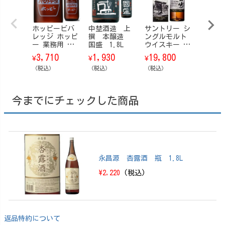
ホッピービバ
中埜酒造 上
サントリー シ
ハイネ
レッジ ホッピ
撰 本醸造
ングルモルト
ングネッ
ー 業務用 瓶
国盛 1.8L
ウイスキー 山
0ml瓶 
360ml 20本/ケ
崎 Story of t
ケース
3,710
1,930
19,800
5,98
¥
¥
¥
¥
ース
he Distillery
（税込）
（税込）
（ストーリ
（税込）
（税込）
ー・オブ・
ザ・ディステ
ィラリー） 20
今までにチェックした商品
25 EDITION 70
0ml【箱付】
永昌源 杏露酒 瓶 1.8L
\2,220
(税込)
返品特約について