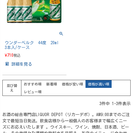
ウンダーベルク 44度 20ml
3本入/ケース
¥
710
税込
詳細を見る
おすすめ順
新着順
価格が安い順
価格が高い順
並び替
え
レビュー順
3
件中
1
-
3
件表示
お酒の総合専門店LIQUOR DEPOT（リカーデポ）。AM9:00までのご注
文で最短当日発送。飲食店様から一般個人のお客様まで幅広くニー
ズにお応えいたします 。ウイスキー、ワイン、焼酎、日本酒、ビー