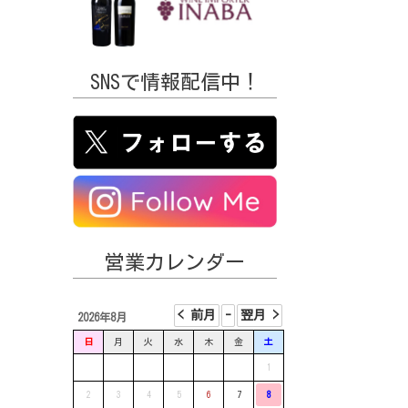
SNSで情報配信中！
営業カレンダー
2026年8月
日
月
火
水
木
金
土
1
2
3
4
5
6
7
8