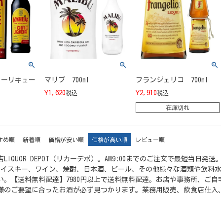
ヒーリキュー
マリブ 700ml
フランジェリコ 700ml
¥
1,620
¥
2,910
税込
税込
在庫切れ
すめ順
新着順
価格が安い順
価格が高い順
レビュー順
LIQUOR DEPOT（リカーデポ）。AM9:00までのご注文で最短当
ウイスキー、ワイン、焼酎、日本酒、ビール、その他様々な酒類や飲料
い。【送料無料配達】7980円以上で送料無料配達。お店や事務所、ご
様のご要望に合ったお酒が必ず見つかります。業務用販売、飲食店仕入