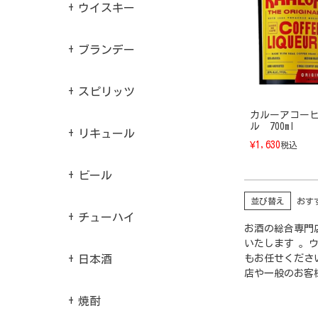
ウイスキー
ブランデー
スピリッツ
カルーアコー
ル 700ml
リキュール
¥
1,630
税込
ビール
並び替え
おす
チューハイ
お酒の総合専門店
いたします 。
もお任せくださ
日本酒
店や一般のお客
焼酎