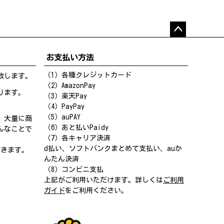
ペー
ジト
お支払い方法
ップ
へ
（1）各種クレジットカード
致します。
（2）AmazonPay
ります。
（3）楽天Pay
（4）PayPay
（5）auPAY
、大量に商
（6）あと払いPaidy
んなことで
（7）各キャリア決済
d払い、ソフトバンクまとめて支払い、auか
だきます。
んたん決済
（8）コンビニ支払
上記がご利用いただけます。詳しくは
ご利用
ガイド
をご利用ください。