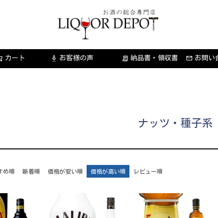
カート
お客様の声
納品書・領収書
お問い
settings_voice
receipt_long
ナッツ・種子系
すめ順
新着順
価格が安い順
価格が高い順
レビュー順