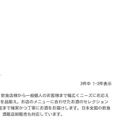
3
件中
1
-
3
件表示
日発送。飲食店様から一般個人のお客様まで幅広くニーズにお応え
水を品揃え。お店のメニューに合わせたお酒のセレクション
自宅まで確実かつ丁寧にお酒をお届けします。日本全国の飲食
、酒販店卸販売も対応しています。