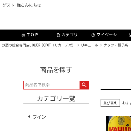
ゲスト 様こんにちは
ＴＯＰ
カテゴリ
マイページ
store
account_circle
お酒の総合専門店LIQUOR DEPOT（リカーデポ）
リキュール
ナッツ・種子系
商品を探す
カテゴリ一覧
並び替え
おす
ワイン