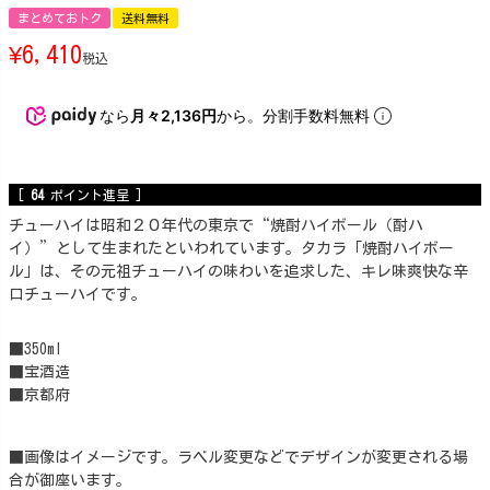
まとめておトク
送料無料
¥
6,410
税込
なら
月々2,136円
から。分割手数料無料
[
64
ポイント進呈 ]
チューハイは昭和２０年代の東京で“焼酎ハイボール（酎ハ
イ）”として生まれたといわれています。タカラ「焼酎ハイボー
ル」は、その元祖チューハイの味わいを追求した、キレ味爽快な辛
口チューハイです。
■350ml
■宝酒造
■京都府
■画像はイメージです。ラベル変更などでデザインが変更される場
合が御座います。