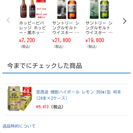
ホッピービバ
サントリー シ
サントリー シ
サント
レッジ ホッピ
ングルモルト
ングルモルト
ングル
ー・黒ホッピ
ウイスキー 山
ウイスキー 白
ウイスキ
ーセット 業務
崎 Story of t
州 Story of t
崎 Stor
7,200
21,800
19,800
19,8
¥
¥
¥
¥
用 瓶 360ml 4
he Distillery
he Distillery
he Dis
0本（白20本＋
（税込）
（ストーリ
（税込）
（ストーリ
（税込）
（スト
（税込）
黒20本）
ー・オブ・
ー・オブ・
ー・オ
ザ・ディステ
ザ・ディステ
ザ・デ
ィラリー） 20
ィラリー） 20
ィラリー
今までにチェックした商品
26 EDITION 70
26 EDITION 70
25 EDI
0ml【箱付】
0ml【箱付】
0ml【
宝酒造 焼酎ハイボール レモン 350ml缶 48本
(24本×2ケース）
\6,410
(税込)
返品特約について