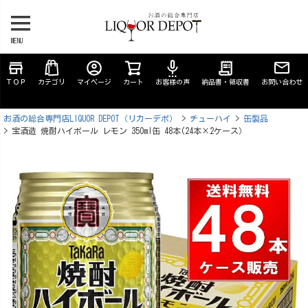
MENU
store
account_circle
settings_voice
receipt_long
ＴＯＰ
カテゴリ
マイページ
カート
お客様の声
納品書・領収書
お問い合わせ
お酒の総合専門店LIQUOR DEPOT（リカーデポ）
チューハイ
缶製品
宝酒造 焼酎ハイボール レモン 350ml缶 48本(24本×2ケース）