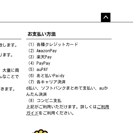
ペー
ジト
お支払い方法
ップ
へ
（1）各種クレジットカード
致します。
（2）AmazonPay
ります。
（3）楽天Pay
（4）PayPay
（5）auPAY
、大量に商
（6）あと払いPaidy
んなことで
（7）各キャリア決済
d払い、ソフトバンクまとめて支払い、auか
だきます。
んたん決済
（8）コンビニ支払
上記がご利用いただけます。詳しくは
ご利用
ガイド
をご利用ください。