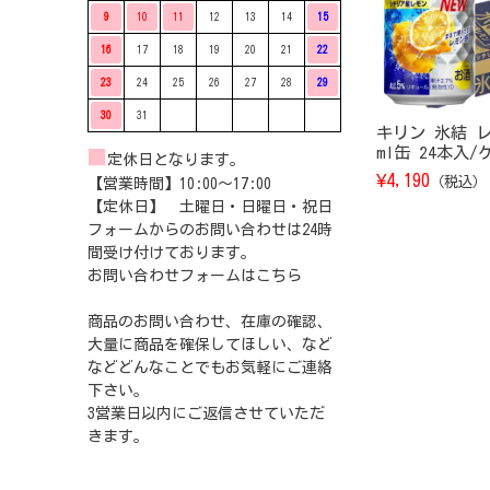
9
10
11
12
13
14
15
16
17
18
19
20
21
22
23
24
25
26
27
28
29
30
31
キリン 氷結 レ
ml缶 24本入/
■
定休日となります。
¥
4,190
（税込）
【営業時間】10:00〜17:00
【定休日】 土曜日・日曜日・祝日
フォームからのお問い合わせは24時
間受け付けております。
お問い合わせフォームは
こちら
商品のお問い合わせ、在庫の確認、
大量に商品を確保してほしい、など
などどんなことでもお気軽にご連絡
下さい。
3営業日以内にご返信させていただ
きます。