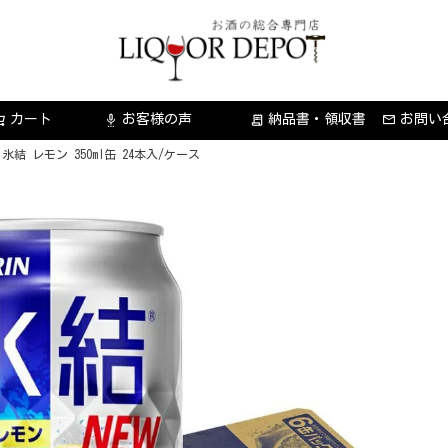
カート
お客様の声
納品書・領収書
お問い
settings_voice
receipt_long
氷結 レモン 350ml缶 24本入/ケース