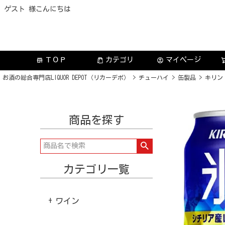
ゲスト 様こんにちは
ＴＯＰ
カテゴリ
マイページ
store
account_circle
お酒の総合専門店LIQUOR DEPOT（リカーデポ）
チューハイ
缶製品
キリン 
商品を探す
カテゴリ一覧
ワイン