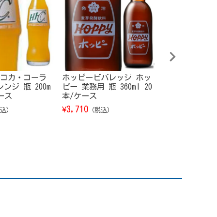
コカ・コーラ
ホッピービバレッジ ホッ
サントリー シ
ンジ 瓶 200m
ピー 業務用 瓶 360ml 20
トウイスキー 山
ケース
本/ケース
of the Dist
ーリー・オブ・
3,710
¥
込）
（税込）
ティラリー） 202
ON 700ml【箱
19,800
¥
（税込