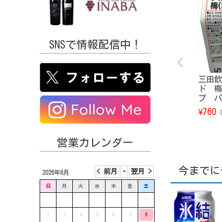
SNSで情報配信中！
三田飲
ド 梅
プ パ
760
¥
営業カレンダー
今までに
2026年8月
日
月
火
水
木
金
土
1
2
3
4
5
6
7
8