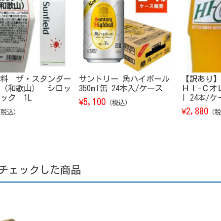
料 ザ・スタンダー
サントリー 角ハイボール
【訳あり】
（和歌山） シロッ
350ml缶 24本入/ケース
ＨＩ-Ｃオレ
ック 1L
l 24本/
5,100
¥
（税込）
2,880
¥
（税込）
（税
チェックした商品