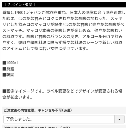
[
7
ポイント進呈 ]
眞露(JINRO)ジャパンが試作を重ね、日本人の味覚に合う味を追求し
た結果、ほのかな甘みとコクにさわやかな酸味の加わった、スッキ
リとした飲み口のマッコリが誕生!ほのかな甘味と爽やかな酸味がベ
ストマッチ。マッコリ本来の美味しさが楽しめる、健やかな味わい
のお酒です。酸味と甘味のバランスの良さ、アルコール分6%で飲み
やすく、焼肉や韓国料理に限らず様々な料理のシーンで新しいお酒
のアイテムとして特に若い女性に受けています。
■1000ml
■眞露
■韓国
■画像はイメージです。ラベル変更などでデザインが変更される場
合が御座います。
ご注文後の内容変更、キャンセル不可
(必須)