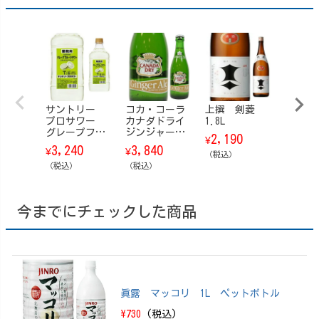
サントリー
コカ・コーラ
上撰 剣菱
サント
プロサワー
カナダドライ
1.8L
クテル
グレープフル
ジンジャーエ
780ml
2,190
¥
ーツ コン
ール 瓶 207ml
3,240
3,840
900
¥
¥
¥
（
ク ペットボ
24本/ケース
（税込）
トル 1.8L
（税込）
（税込）
今までにチェックした商品
眞露 マッコリ 1L ペットボトル
\730
(税込)