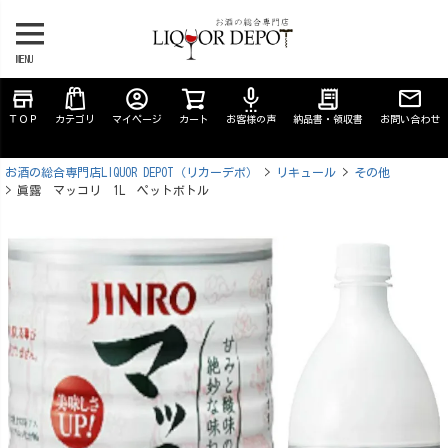
MENU
store
account_circle
settings_voice
receipt_long
ＴＯＰ
カテゴリ
マイページ
カート
お客様の声
納品書・領収書
お問い合わせ
お酒の総合専門店LIQUOR DEPOT（リカーデポ）
リキュール
その他
眞露 マッコリ 1L ペットボトル