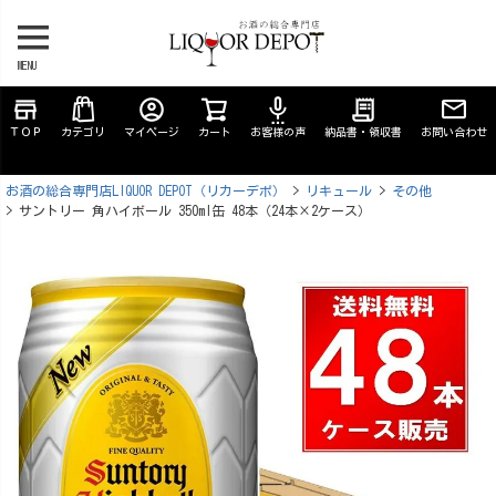
MENU
store
account_circle
settings_voice
receipt_long
ＴＯＰ
カテゴリ
マイページ
カート
お客様の声
納品書・領収書
お問い合わせ
お酒の総合専門店LIQUOR DEPOT（リカーデポ）
リキュール
その他
サントリー 角ハイボール 350ml缶 48本（24本×2ケース）