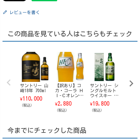
レビューを書く
この商品を見ている人はこちらもチェック
サントリー 山
【訳あり】コ
サントリー シ
サン
崎18年 700ml
カ・コーラ Ｈ
ングルモルト
響 ブ
Ｉ-Ｃオレンジ
ウイスキー 白
ムハー
110,000
¥
瓶 200ml 24
州 Story of t
【箱付】
2,880
19,800
23,8
¥
¥
¥
（税込）
本/ケース
he Distillery
6 700m
（税込）
（ストーリ
（税込）
（税込）
ー・オブ・
ザ・ディステ
ィラリー） 20
今までにチェックした商品
26 EDITION 70
0ml【箱付】