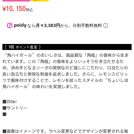
¥
10,150
税込
なら
月々3,383円
から。分割手数料無料
[
102
ポイント進呈 ]
“角ハイボール”のおいしさは、高品質な「角瓶」の香味から生ま
れています。この「角瓶」の香味をよりいっそう引き立たせるた
め、決め手となるソーダの爽快なのど越しにこだわり、口当たりの
良い泡立ちと爽快な刺激を追求しました。さらに、レモンスピリッ
ツで風味付けすることで、レモンを絞ったスタイルの“ちょいしぼ
角ハイボール”の味わいを実現しました。
■350ml
■サントリー
■
■画像はイメージです。ラベル変更などでデザインが変更される場