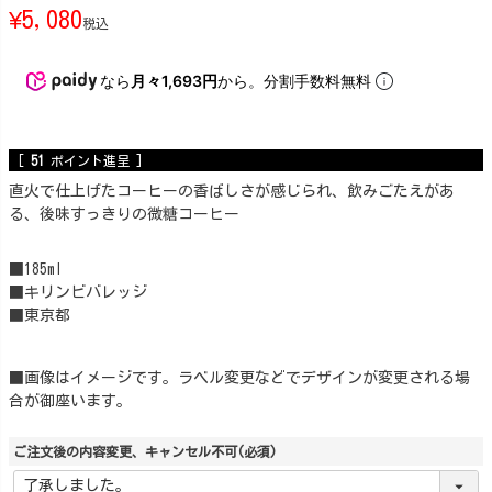
¥
5,080
税込
なら
月々1,693円
から。分割手数料無料
[
51
ポイント進呈 ]
直火で仕上げたコーヒーの香ばしさが感じられ、飲みごたえがあ
る、後味すっきりの微糖コーヒー
■185ml
■キリンビバレッジ
■東京都
■画像はイメージです。ラベル変更などでデザインが変更される場
合が御座います。
ご注文後の内容変更、キャンセル不可
(必須)