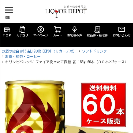
MENU
store
account_circle
settings_voice
receipt_long
ＴＯＰ
カテゴリ
マイページ
カート
お客様の声
納品書・領収書
お問い合わせ
お酒の総合専門店LIQUOR DEPOT（リカーデポ）
ソフトドリンク
お茶・紅茶・コーヒー
キリンビバレッジ ファイア挽きたて微糖 缶 185g 60本（３０本×2ケース）