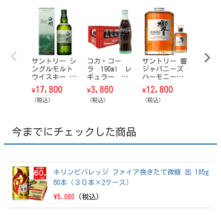
サントリー シ
コカ・コー
サントリー 響
サン
ングルモルト
ラ 190ml レ
ジャパニーズ
響 ブ
ウイスキー 白
ギュラー
ハーモニー
ムハー
州 Story of t
瓶 24本/ケー
【箱なし】 70
【箱付】
17,800
3,860
12,800
23,8
¥
¥
¥
¥
he Distillery
ス
0ml
6 700m
（ストーリ
（税込）
（税込）
（税込）
（税込）
ー・オブ・
ザ・ディステ
ィラリー） 20
今までにチェックした商品
25 EDITION 70
0ml【箱付】
キリンビバレッジ ファイア挽きたて微糖 缶 185g
60本（３０本×2ケース）
\5,080
(税込)