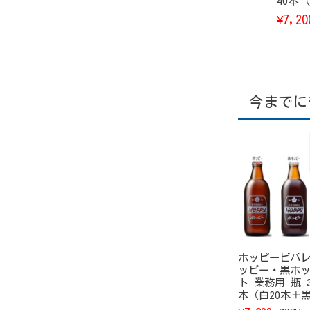
40本
7,20
¥
今までに
ホッピービバレ
ッピー・黒ホ
ト 業務用 瓶 36
本（白20本＋黒