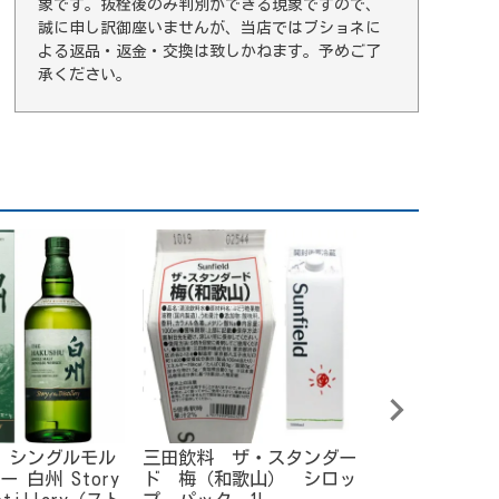
象です。抜栓後のみ判別ができる現象ですので、
誠に申し訳御座いませんが、当店ではブショネに
よる返品・返金・交換は致しかねます。予めご了
承ください。
 シングルモル
三田飲料 ザ・スタンダー
サントリー シ
 白州 Story
ド 梅（和歌山） シロッ
トウイスキー 山