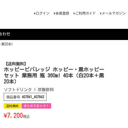
ログイン
会員登録
ご利用ガイド
メールマガジン
合わせ
＋黒20本）
【送料無料】
ホッピービバレッジ ホッピー・黒ホッピー
セット 業務用 瓶 360ml 40本（白20本＋黒
20本）
ソフトドリンク > 炭酸飲料
商品番号
407841_407842
送料無料
まとめておトク！
¥
7,200
税込