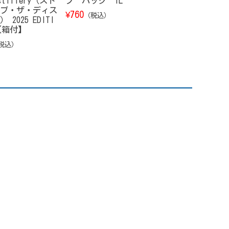
istillery（スト
プ パック 1L
of the Dist
ブ・ザ・ディス
ーリー・オブ・
760
¥
（税込）
2025 EDITI
ティラリー） 202
l【箱付】
ON 700ml【箱
19,800
¥
税込）
（税込