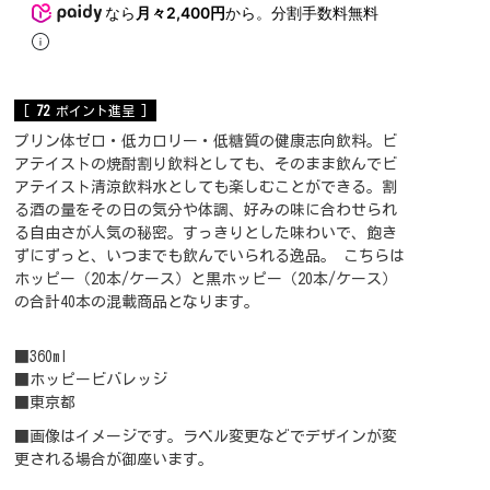
なら
月々2,400円
から。分割手数料無料
[
72
ポイント進呈 ]
プリン体ゼロ・低カロリー・低糖質の健康志向飲料。ビ
アテイストの焼酎割り飲料としても、そのまま飲んでビ
アテイスト清涼飲料水としても楽しむことができる。割
る酒の量をその日の気分や体調、好みの味に合わせられ
る自由さが人気の秘密。すっきりとした味わいで、飽き
ずにずっと、いつまでも飲んでいられる逸品。 こちらは
ホッピー（20本/ケース）と黒ホッピー（20本/ケース）
の合計40本の混載商品となります。
■360ml
■ホッピービバレッジ
■東京都
■画像はイメージです。ラベル変更などでデザインが変
更される場合が御座います。