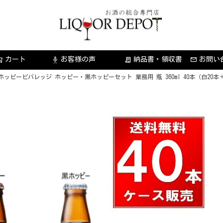
カート
お客様の声
納品書・領収書
お問い
settings_voice
receipt_long
ホッピービバレッジ ホッピー・黒ホッピーセット 業務用 瓶 360ml 40本（白20本