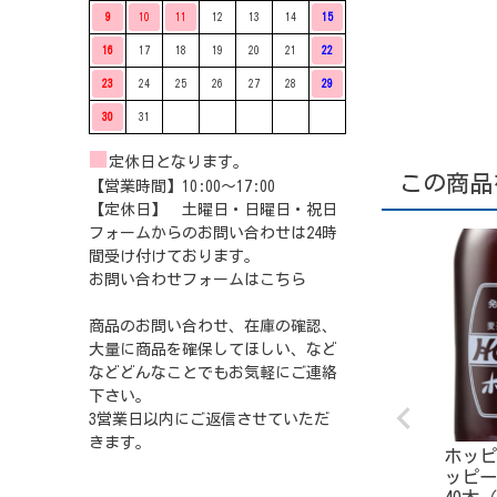
9
10
11
12
13
14
15
16
17
18
19
20
21
22
23
24
25
26
27
28
29
30
31
■
定休日となります。
この商品
【営業時間】10:00〜17:00
【定休日】 土曜日・日曜日・祝日
フォームからのお問い合わせは24時
間受け付けております。
お問い合わせフォームは
こちら
商品のお問い合わせ、在庫の確認、
大量に商品を確保してほしい、など
などどんなことでもお気軽にご連絡
下さい。
3営業日以内にご返信させていただ
きます。
ホッピ
ッピー 