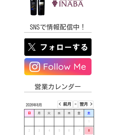
SNSで情報配信中！
営業カレンダー
2026年8月
日
月
火
水
木
金
土
1
2
3
4
5
6
7
8