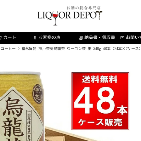
カート
お客様の声
納品書・領収書
お問い
settings_voice
receipt_long
・コーヒー
富永貿易 神戸茶房烏龍茶 ウーロン茶 缶 340g 48本（24本×2ケース