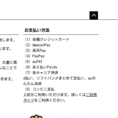
ペー
ジト
お支払い方法
ップ
へ
（1）各種クレジットカード
致します。
（2）AmazonPay
ります。
（3）楽天Pay
（4）PayPay
（5）auPAY
、大量に商
（6）あと払いPaidy
んなことで
（7）各キャリア決済
d払い、ソフトバンクまとめて支払い、auか
だきます。
んたん決済
（8）コンビニ支払
上記がご利用いただけます。詳しくは
ご利用
ガイド
をご利用ください。