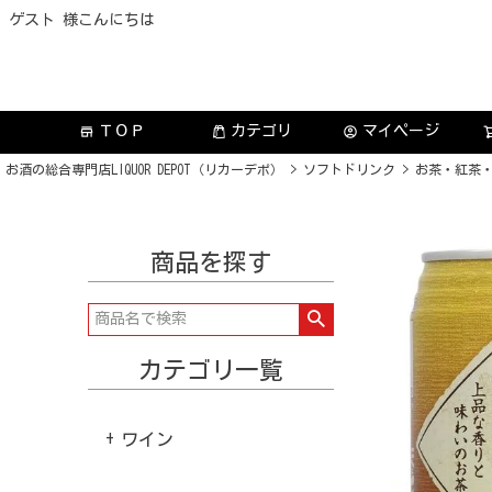
ゲスト 様こんにちは
ＴＯＰ
カテゴリ
マイページ
store
account_circle
お酒の総合専門店LIQUOR DEPOT（リカーデポ）
ソフトドリンク
お茶・紅茶
商品を探す
カテゴリ一覧
ワイン