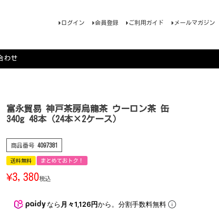
ログイン
会員登録
ご利用ガイド
メールマガジン
合わせ
）
富永貿易 神戸茶房烏龍茶 ウーロン茶 缶
340g 48本（24本×2ケース）
商品番号
4097381
送料無料
まとめておトク！
¥
3,380
税込
なら
月々1,126円
から。分割手数料無料