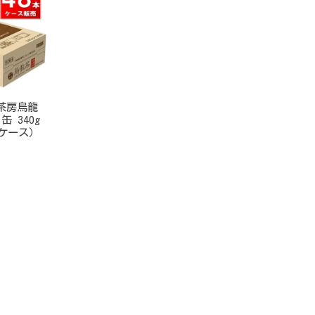
茶房烏龍
 340g
2ケース）