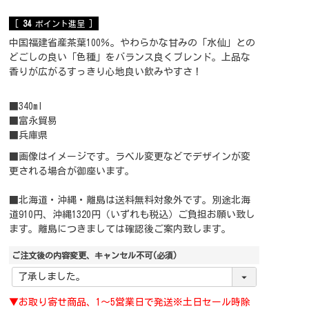
[
34
ポイント進呈 ]
中国福建省産茶葉100％。やわらかな甘みの「水仙」との
どごしの良い「色種」をバランス良くブレンド。上品な
香りが広がるすっきり心地良い飲みやすさ！
■340ml
■富永貿易
■兵庫県
■画像はイメージです。ラベル変更などでデザインが変
更される場合が御座います。
■北海道・沖縄・離島は送料無料対象外です。別途北海
道910円、沖縄1320円（いずれも税込）ご負担お願い致し
ます。離島につきましては確認後ご案内致します。
ご注文後の内容変更、キャンセル不可
(必須)
▼お取り寄せ商品、1～5営業日で発送※土日セール時除