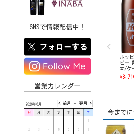
SNSで情報配信中！
ホッピ
ピー 業
本/ケ
3,71
¥
営業カレンダー
2026年8月
今までに
日
月
火
水
木
金
土
1
2
3
4
5
6
7
8