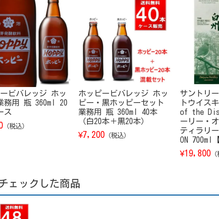
ービバレッジ ホッ
ホッピービバレッジ ホッ
サントリー
務用 瓶 360ml 20
ピー・黒ホッピーセット
トウイスキー
ース
業務用 瓶 360ml 40本
of the D
（白20本＋黒20本）
ーリー・オ
0
（税込）
ティラリー） 
7,200
¥
（税込）
ON 700m
19,800
¥
（
チェックした商品