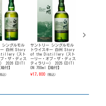
 シングルモル
サントリー シングルモル
【訳あり】コカ
 白州 Story
トウイスキー 白州 Story
ＨＩ-Ｃオレンジ 
istillery（スト
of the Distillery（スト
l 24本/ケース
ブ・ザ・ディス
ーリー・オブ・ザ・ディス
2,880
¥
（税込）
2026 EDITI
ティラリー） 2025 EDITI
l【箱付】
ON 700ml【箱付】
17,800
¥
税込）
（税込）