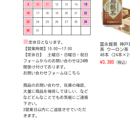
9
10
11
12
13
14
15
16
17
18
19
20
21
22
23
24
25
26
27
28
29
30
31
■
定休日となります。
富永貿易 神戸
【営業時間】10:00〜17:00
茶 ウーロン茶 缶
48本（24本×
【定休日】 土曜日・日曜日・祝日
フォームからのお問い合わせは24時
¥
3,380
（税込）
間受け付けております。
お問い合わせフォームは
こちら
商品のお問い合わせ、在庫の確認、
大量に商品を確保してほしい、など
などどんなことでもお気軽にご連絡
下さい。
3営業日以内にご返信させていただ
きます。