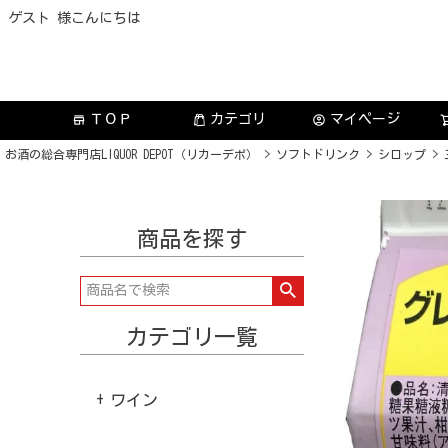
ゲスト 様こんにちは
ＴＯＰ
カテゴリ
マイページ
store
account_circle
お酒の総合専門店LIQUOR DEPOT（リカーデポ）
ソフトドリンク
シロップ
商品を探す
カテゴリ一覧
ワイン