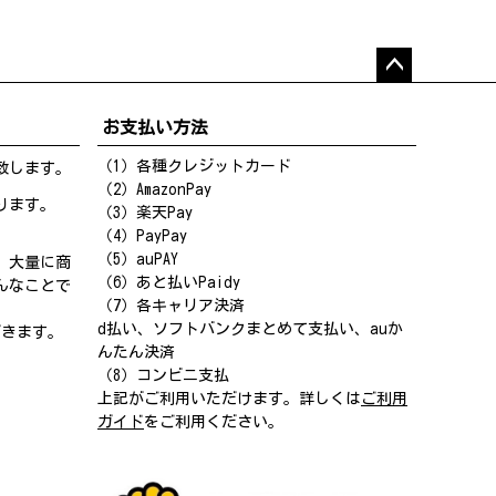
ペー
ジト
お支払い方法
ップ
へ
（1）各種クレジットカード
致します。
（2）AmazonPay
ります。
（3）楽天Pay
（4）PayPay
（5）auPAY
、大量に商
（6）あと払いPaidy
んなことで
（7）各キャリア決済
d払い、ソフトバンクまとめて支払い、auか
だきます。
んたん決済
（8）コンビニ支払
上記がご利用いただけます。詳しくは
ご利用
ガイド
をご利用ください。