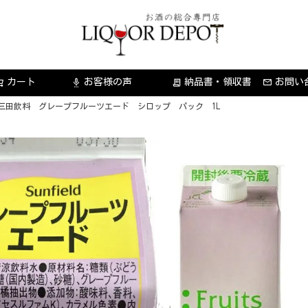
カート
お客様の声
納品書・領収書
お問い
settings_voice
receipt_long
三田飲料 グレープフルーツエード シロップ パック 1L