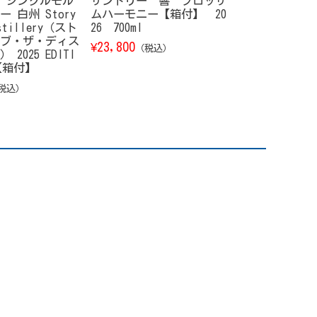
 シングルモル
サントリー 響 ブロッサ
サントリー カ
 白州 Story
ムハーモニー【箱付】 20
ム 780ml
istillery（スト
26 700ml
900
¥
（税込）
ブ・ザ・ディス
23,800
¥
（税込）
2025 EDITI
l【箱付】
税込）