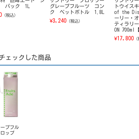
料 巨峰エード シ
サントリー プロサワー
サントリー
 パック 1L
グレープフルーツ コン
トウイスキー
ク ペットボトル 1.8L
of the D
0
（税込）
ーリー・オ
3,240
¥
（税込）
ティラリー） 
ON 700m
17,800
¥
（
チェックした商品
レープフル
シロップ