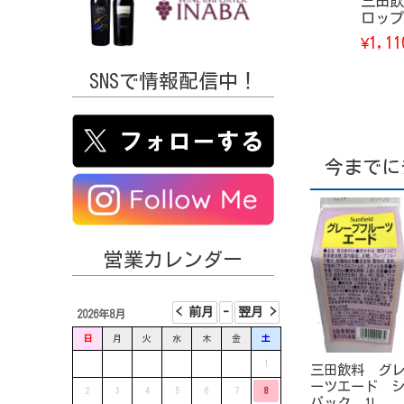
三田飲
ロップ
1,11
¥
SNSで情報配信中！
今までに
営業カレンダー
2026年8月
日
月
火
水
木
金
土
1
三田飲料 グ
ーツエード 
2
3
4
5
6
7
8
パック 1L