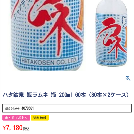
ハタ鉱泉 瓶ラムネ 瓶 200ml 60本（30本×2ケース）
商品番号
4078581
まとめておトク
送料無料
¥
7,180
税込