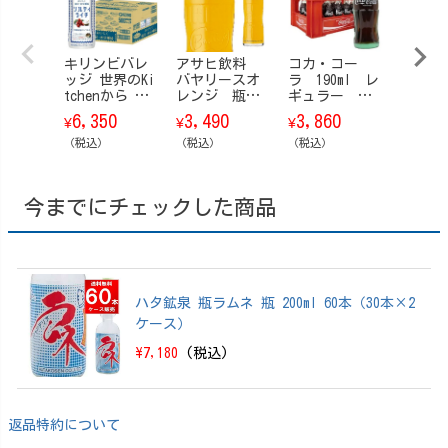
キリンビバレ
アサヒ飲料
コカ・コー
キリン
ッジ 世界のKi
バヤリースオ
ラ 190ml レ
ッジ LO
tchenから ソ
レンジ 瓶 2
ギュラー
ORTS
ルティライチ
00ml 24本/ケ
瓶 24本/ケー
ラブズ
6,350
3,490
3,860
3,13
¥
¥
¥
¥
ペットボトル
ース
ス
ツ) 
500ml 48本（2
（税込）
（税込）
（税込）
トル 55
（税込）
4本×2ケー
本/ケ
ス）
今までにチェックした商品
ハタ鉱泉 瓶ラムネ 瓶 200ml 60本（30本×2
ケース）
\7,180
(税込)
返品特約について