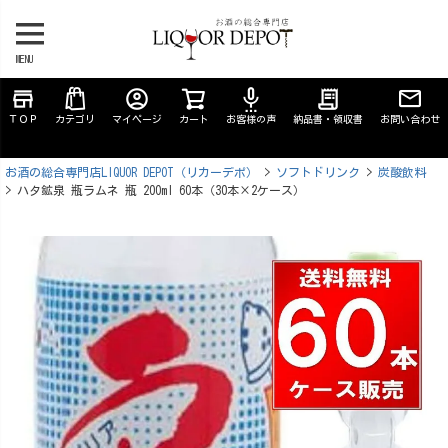
MENU
store
account_circle
settings_voice
receipt_long
ＴＯＰ
カテゴリ
マイページ
カート
お客様の声
納品書・領収書
お問い合わせ
お酒の総合専門店LIQUOR DEPOT（リカーデポ）
ソフトドリンク
炭酸飲料
ハタ鉱泉 瓶ラムネ 瓶 200ml 60本（30本×2ケース）