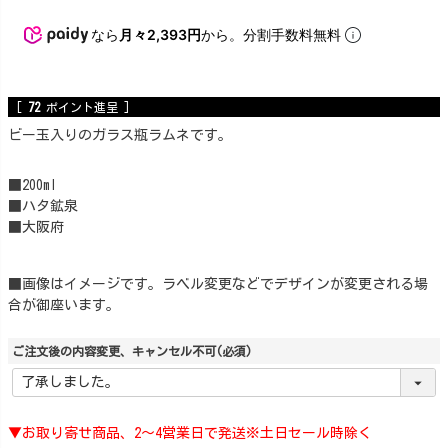
なら
月々2,393円
から。分割手数料無料
[
72
ポイント進呈 ]
ビー玉入りのガラス瓶ラムネです。
■200ml
■ハタ鉱泉
■大阪府
■画像はイメージです。ラベル変更などでデザインが変更される場
合が御座います。
ご注文後の内容変更、キャンセル不可
(必須)
▼お取り寄せ商品、2～4営業日で発送※土日セール時除く