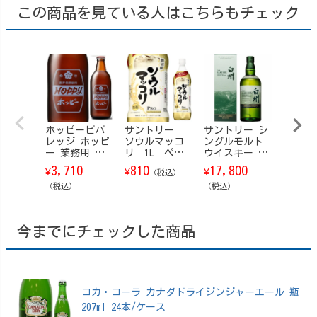
この商品を見ている人はこちらもチェック
ホッピービバ
サントリー
サントリー シ
三田飲
レッジ ホッピ
ソウルマッコ
ングルモルト
ずみつ
ー 業務用 瓶
リ 1L ペッ
ウイスキー 白
ド シ
360ml 20本/ケ
トボトル
州 Story of t
プ パ
3,710
810
17,800
1,50
¥
¥
¥
¥
（税込）
ース
he Distillery
L
（税込）
（ストーリ
（税込）
（税込）
ー・オブ・
ザ・ディステ
ィラリー） 20
今までにチェックした商品
25 EDITION 70
0ml【箱付】
コカ・コーラ カナダドライジンジャーエール 瓶
207ml 24本/ケース