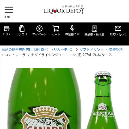
MENU
store
account_circle
settings_voice
receipt_long
ＴＯＰ
カテゴリ
マイページ
カート
お客様の声
納品書・領収書
お問い合わせ
お酒の総合専門店LIQUOR DEPOT（リカーデポ）
ソフトドリンク
炭酸飲料
コカ・コーラ カナダドライジンジャーエール 瓶 207ml 24本/ケース