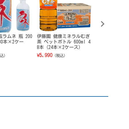
ラムネ 瓶 200
伊藤園 健康ミネラルむぎ
サントリー 響
（30本×2ケー
茶 ペットボトル 600ml 4
ズハーモニー【
8本（24本×2ケース）
00ml
5,990
12,800
¥
¥
込）
（税込）
（税込