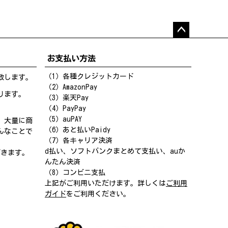
ペー
ジト
お支払い方法
ップ
へ
（1）各種クレジットカード
致します。
（2）AmazonPay
ります。
（3）楽天Pay
（4）PayPay
（5）auPAY
、大量に商
（6）あと払いPaidy
んなことで
（7）各キャリア決済
d払い、ソフトバンクまとめて支払い、auか
だきます。
んたん決済
（8）コンビニ支払
上記がご利用いただけます。詳しくは
ご利用
ガイド
をご利用ください。