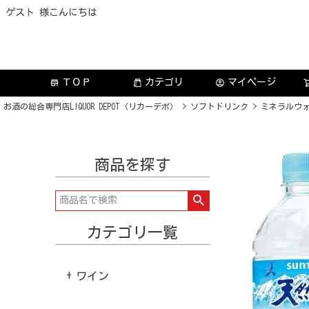
ゲスト 様こんにちは
ＴＯＰ
カテゴリ
マイページ
store
account_circle
お酒の総合専門店LIQUOR DEPOT（リカーデポ）
ソフトドリンク
ミネラルウ
商品を探す
カテゴリ一覧
ワイン