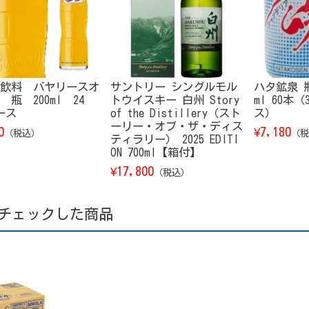
飲料 バヤリースオ
サントリー シングルモル
ハタ鉱泉 瓶
 瓶 200ml 24
トウイスキー 白州 Story
ml 60本
ース
of the Distillery（スト
ス）
ーリー・オブ・ザ・ディス
0
7,180
¥
（税込）
（税
ティラリー） 2025 EDITI
ON 700ml【箱付】
17,800
¥
（税込）
チェックした商品