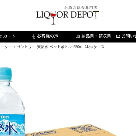
カート
お客様の声
納品書・領収書
お問い
settings_voice
receipt_long
ォーター
サントリー 天然水 ペットボトル 550ml 24本/ケース