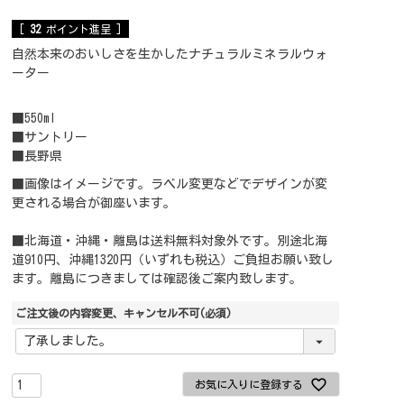
[
32
ポイント進呈 ]
自然本来のおいしさを生かしたナチュラルミネラルウォ
ーター
■550ml
■サントリー
■長野県
■画像はイメージです。ラベル変更などでデザインが変
更される場合が御座います。
■北海道・沖縄・離島は送料無料対象外です。別途北海
道910円、沖縄1320円（いずれも税込）ご負担お願い致し
ます。離島につきましては確認後ご案内致します。
ご注文後の内容変更、キャンセル不可
(必須)
お気に入りに登録する