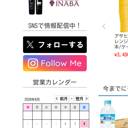
SNSで情報配信中！
アサヒ
レンジ
本/ケ
3,49
¥
営業カレンダー
今までに
2026年8月
日
月
火
水
木
金
土
1
2
3
4
5
6
7
8