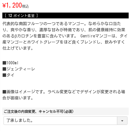
¥
1,200
税込
[
12
ポイント進呈 ]
代表的な南国フルーツの一つであるマンゴー。なめらかな口当た
り、爽やかな香り、濃厚な甘みが特徴であり、肌の健康維持に効果
のあるβカロチンを豊富に含んでいます。 Gentireマンゴーは、タイ
産マンゴーとホワイトグレープをほど良くブレンドし、飲みやすく
仕上げています。
■1000ml
■ジェンティーレ
■タイ
■画像はイメージです。ラベル変更などでデザインが変更される場
合が御座います。
ご注文後の内容変更、キャンセル不可
(必須)