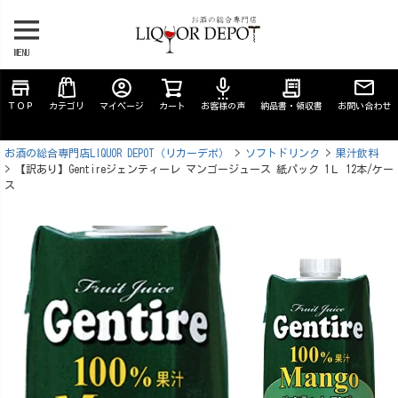
MENU
store
account_circle
settings_voice
receipt_long
ＴＯＰ
カテゴリ
マイページ
カート
お客様の声
納品書・領収書
お問い合わせ
お酒の総合専門店LIQUOR DEPOT（リカーデポ）
ソフトドリンク
果汁飲料
【訳あり】Gentireジェンティーレ マンゴージュース 紙パック 1Ｌ 12本/ケー
ス