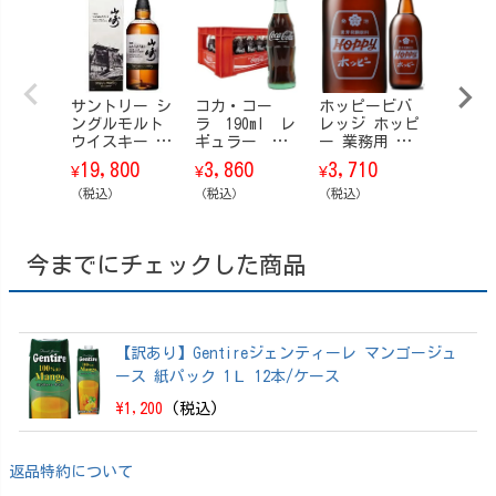
サントリー シ
コカ・コー
ホッピービバ
【訳あ
ングルモルト
ラ 190ml レ
レッジ ホッピ
カ・コ
ウイスキー 山
ギュラー
ー 業務用 瓶
Ｉ-Ｃ
崎 Story of t
瓶 24本/ケー
360ml 20本/ケ
瓶 200m
19,800
3,860
3,710
2,88
¥
¥
¥
¥
he Distillery
ス
ース
本/ケ
（ストーリ
（税込）
（税込）
（税込）
（税込）
ー・オブ・
ザ・ディステ
ィラリー） 20
今までにチェックした商品
25 EDITION 70
0ml【箱付】
【訳あり】Gentireジェンティーレ マンゴージュ
ース 紙パック 1Ｌ 12本/ケース
\1,200
(税込)
返品特約について