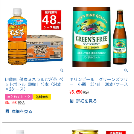
伊藤園 健康ミネラルむぎ茶 ペ
キリンビール グリーンズフリ
ットボトル 600ml 48本（24本
ー 小瓶 334ml 30本/ケース
×2ケース）
¥
5,650
税込
まとめておトク
送料無料
詳細を見る
¥
5,990
税込
詳細を見る