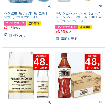
ハタ鉱泉 瓶ラムネ 瓶 200ml
キリンビバレッジ イミューズ
60本（30本×2ケース）
レモン ペットボトル 500ml 48
本（24本×2ケース）
まとめておトク
送料無料
まとめておトク
送料無料
¥
7,180
税込
¥
6,660
税込
詳細を見る
詳細を見る