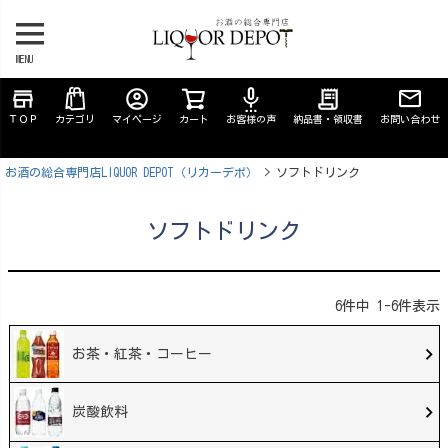
MENU
store
account_circle
settings_voice
receipt_long
ＴＯＰ
カテゴリ
マイページ
カート
お客様の声
納品書・領収書
お問い合わせ
お酒の総合専門店LIQUOR DEPOT（リカーデポ）
ソフトドリンク
ソフトドリンク
6
件中
1
-
6
件表示
お茶・紅茶・コーヒー
炭酸飲料