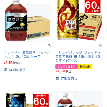
サントリー 黒烏龍茶 ペットボ
キリンビバレッジ ファイア挽
トル 1.05L 12本/ケース
きたて微糖 缶 185g 60本（３
０本×2ケース）
¥
5,560
税込
まとめておトク
送料無料
詳細を見る
¥
5,080
税込
詳細を見る