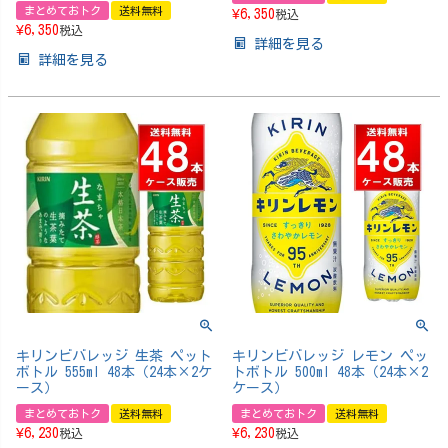
まとめておトク
送料無料
¥
6,350
税込
¥
6,350
税込
詳細を見る
詳細を見る
キリンビバレッジ 生茶 ペット
キリンビバレッジ レモン ペッ
ボトル 555ml 48本（24本×2ケ
トボトル 500ml 48本（24本×2
ース）
ケース）
まとめておトク
送料無料
まとめておトク
送料無料
¥
6,230
¥
6,230
税込
税込