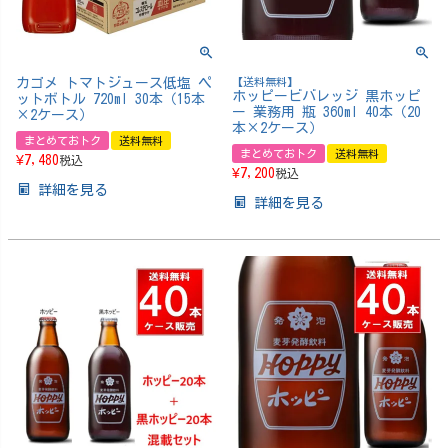
カゴメ トマトジュース低塩 ペ
【送料無料】
ホッピービバレッジ 黒ホッピ
ットボトル 720ml 30本（15本
ー 業務用 瓶 360ml 40本（20
×2ケース）
本×2ケース）
まとめておトク
送料無料
まとめておトク
送料無料
¥
7,480
税込
¥
7,200
税込
詳細を見る
詳細を見る