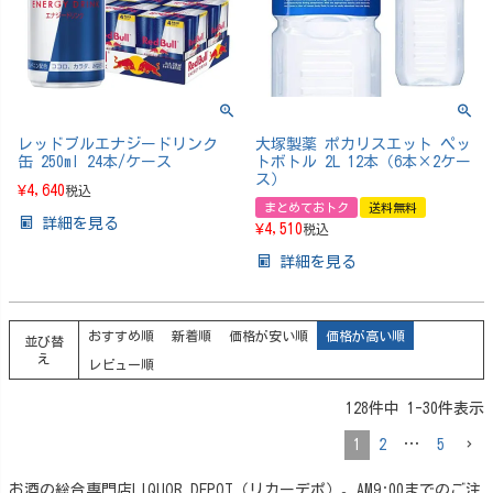
レッドブルエナジードリンク
大塚製薬 ポカリスエット ペッ
缶 250ml 24本/ケース
トボトル 2L 12本（6本×2ケー
ス）
¥
4,640
税込
まとめておトク
送料無料
詳細を見る
¥
4,510
税込
詳細を見る
おすすめ順
新着順
価格が安い順
価格が高い順
並び替
え
レビュー順
128
件中
1
-
30
件表示
1
2
…
5
お酒の総合専門店LIQUOR DEPOT（リカーデポ）。AM9:00までのご注