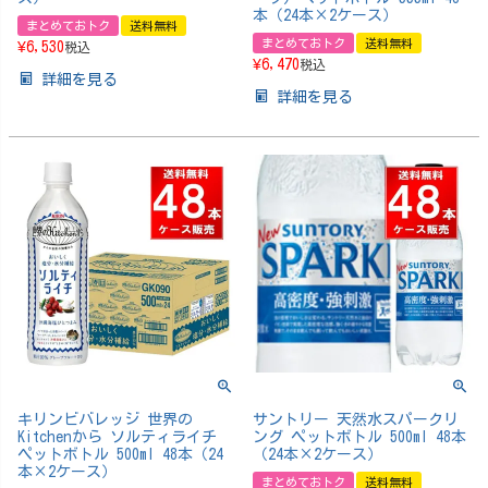
本（24本×2ケース）
まとめておトク
送料無料
まとめておトク
送料無料
¥
6,530
税込
¥
6,470
税込
詳細を見る
詳細を見る
キリンビバレッジ 世界の
サントリー 天然水スパークリ
Kitchenから ソルティライチ
ング ペットボトル 500ml 48本
ペットボトル 500ml 48本（24
（24本×2ケース）
本×2ケース）
まとめておトク
送料無料