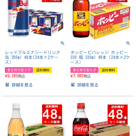
レッドブルエナジードリンク
ホッピービバレッジ ホッピー
缶 250ml 48本(24本×2ケー
330 瓶 330ml 48本（24本×2ケ
ス）
ース）
まとめておトク
送料無料
まとめておトク
送料無料
¥
9,380
¥
7,680
税込
税込
詳細を見る
詳細を見る