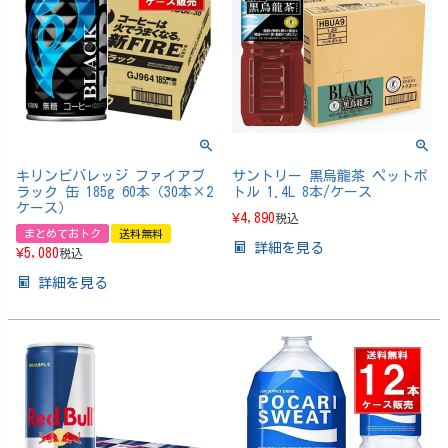
キリンビバレッジ ファイアブ
サントリー 黒烏龍茶 ペットボ
ラック 缶 185g 60本（30本×2
トル 1.4L 8本/ケース
ケース）
¥
4,890
税込
まとめておトク
送料無料
詳細を見る
¥
5,080
税込
詳細を見る