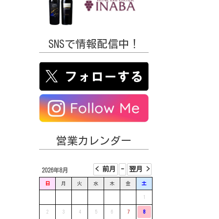
SNSで情報配信中！
営業カレンダー
2026年8月
日
月
火
水
木
金
土
1
2
3
4
5
6
7
8