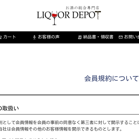
カート
お客様の声
納品書・領収書
お問い
settings_voice
receipt_long
会員規約について
の取扱い
則として会員情報を会員の事前の同意なく第三者に対して開示すること
当社は会員情報その他のお客様情報を開示できるものとします。