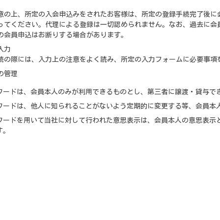
意の上、所定の入会申込みをされたお客様は、所定の登録手続完了後に
ってください。代理による登録は一切認められません。なお、過去に会
の会員申込はお断りする場合があります。
入力
続の際には、入力上の注意をよく読み、所定の入力フォームに必要事項
の管理
ワードは、会員本人のみが利用できるものとし、第三者に譲渡・貸与で
ワードは、他人に知られることがないよう定期的に変更する等、会員本
ワードを用いて当社に対して行われた意思表示は、会員本人の意思表示
す。