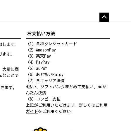
ペー
ジト
お支払い方法
ップ
へ
（1）各種クレジットカード
致します。
（2）AmazonPay
ります。
（3）楽天Pay
（4）PayPay
（5）auPAY
、大量に商
（6）あと払いPaidy
んなことで
（7）各キャリア決済
d払い、ソフトバンクまとめて支払い、auか
だきます。
んたん決済
（8）コンビニ支払
上記がご利用いただけます。詳しくは
ご利用
ガイド
をご利用ください。