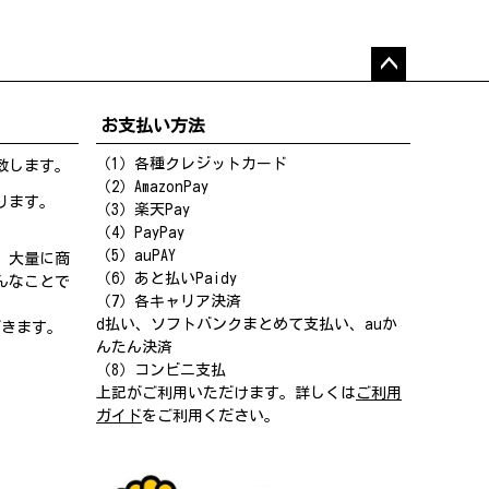
ペー
ジト
お支払い方法
ップ
へ
（1）各種クレジットカード
致します。
（2）AmazonPay
ります。
（3）楽天Pay
（4）PayPay
（5）auPAY
、大量に商
（6）あと払いPaidy
んなことで
（7）各キャリア決済
d払い、ソフトバンクまとめて支払い、auか
だきます。
んたん決済
（8）コンビニ支払
上記がご利用いただけます。詳しくは
ご利用
ガイド
をご利用ください。