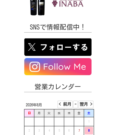
SNSで情報配信中！
営業カレンダー
2026年8月
日
月
火
水
木
金
土
1
2
3
4
5
6
7
8