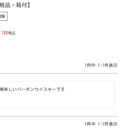
【正規品・箱付】
039
,180
税込
1
件中
1
-
1
件表示
美味しいバーボンウイスキーです
1
件中
1
-
1
件表示