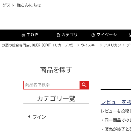
ゲスト 様こんにちは
ＴＯＰ
カテゴリ
マイページ
store
account_circle
お酒の総合専門店LIQUOR DEPOT（リカーデポ）
ウイスキー
アメリカン
ブ
商品を探す
カテゴリ一覧
レビューを投
レビューを投稿
ワイン
・同一商品での
・販売が終了と