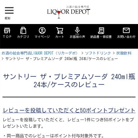
MENU
store
account_circle
settings_voice
receipt_long
ＴＯＰ
カテゴリ
マイページ
カート
お客様の声
納品書・領収書
お問い合わせ
お酒の総合専門店LIQUOR DEPOT（リカーデポ）
ソフトドリンク
炭酸飲料
サントリー ザ・プレミアムソーダ 240ml瓶 24本/ケースのレビュー
サントリー ザ・プレミアムソーダ 240ml瓶
24本/ケースのレビュー
レビューを投稿していただくと50ポイントプレゼント
レビューを投稿していただくと、レビュー1件につき50ポイントをプ
レゼントいたします。
・同一商品でのレビューはポイント付与対象外です。