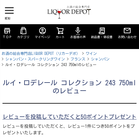
MENU
store
account_circle
settings_voice
receipt_long
ＴＯＰ
カテゴリ
マイページ
カート
お客様の声
納品書・領収書
お問い合わせ
お酒の総合専門店LIQUOR DEPOT（リカーデポ）
ワイン
シャンパン・スパークリングワイン
フランス
シャンパン
ルイ・ロデレール コレクション 243 750mlのレビュー
ルイ・ロデレール コレクション 243 750ml
のレビュー
レビューを投稿していただくと50ポイントプレゼント
レビューを投稿していただくと、レビュー1件につき50ポイントをプ
レゼントいたします。