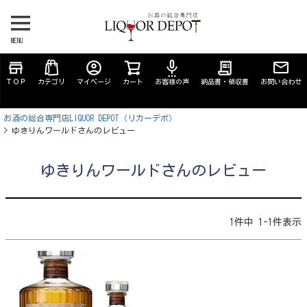
MENU
store
account_circle
settings_voice
receipt_long
ＴＯＰ
カテゴリ
マイページ
カート
お客様の声
納品書・領収書
お問い合わせ
お酒の総合専門店LIQUOR DEPOT（リカーデポ）
ゆきりんワールドさんのレビュー
ゆきりんワールドさんのレビュー
1
件中
1
-
1
件表示