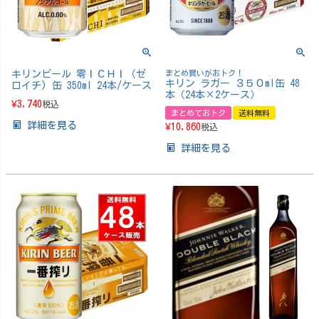
キリンビール 零ＩＣＨＩ（ゼ
まとめ買いがおトク！
キリン ラガー ３５０ml缶 48
ロイチ) 缶 350ml 24本/ケース
本（24本×2ケース）
¥
3,740
税込
まとめておトク
送料無料
詳細を見る
¥
10,860
税込
詳細を見る