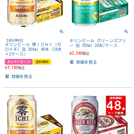
【送料無料】
キリンビール グリーンズフリ
キリンビール 零ＩＣＨＩ（ゼ
ー 缶 350ml 24本/ケース
ロイチ) 缶 350ml 48本（24本
¥
3,340
税込
×2ケース）
まとめておトク
送料無料
詳細を見る
¥
7,140
税込
詳細を見る