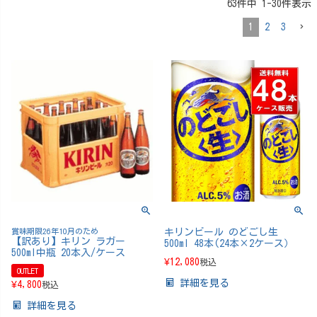
63
件中
1
-
30
件表示
1
2
3
賞味期限26年10月のため
キリンビール のどごし生
【訳あり】キリン ラガー
500ml 48本(24本×2ケース）
500ml中瓶 20本入/ケース
¥
12,080
税込
OUTLET
詳細を見る
¥
4,800
税込
詳細を見る