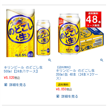
キリンビール のどごし生
【送料無料】
キリンビール のどごし生
500ml【24本/1ケース】
350ml缶 48本（24本×2ケー
¥
6,020
税込
ス）
詳細を見る
送料無料
¥
8,850
税込
詳細を見る