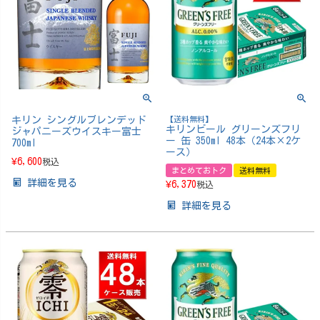
キリン シングルブレンデッド
【送料無料】
キリンビール グリーンズフリ
ジャパニーズウイスキー富士
ー 缶 350ml 48本（24本×2ケ
700ml
ース）
¥
6,600
税込
まとめておトク
送料無料
詳細を見る
¥
6,370
税込
詳細を見る