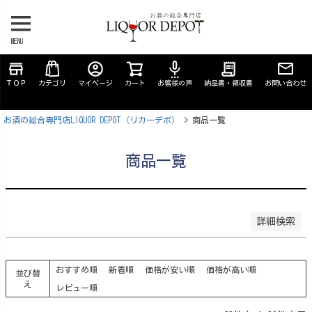
予約商品
予約商品のみを表示
MENU
並び順
store
account_circle
settings_voice
receipt_long
新着順
ＴＯＰ
カテゴリ
マイページ
カート
お客様の声
納品書・領収書
お問い合わせ
登録順
価格が安い順
お酒の総合専門店LIQUOR DEPOT（リカーデポ）
商品一覧
価格が高い順
優先度順
レビュー順
商品一覧
キーワードヒット順
検索
詳細検索
おすすめ順
新着順
価格が安い順
価格が高い順
並び替
え
レビュー順