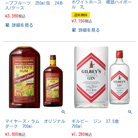
ホワイトホース 樽詰ハイボー
ープフルーツ 250ml缶 24本
ル 7L
入/ケース
送料無料
¥
3,360
税込
¥
7,150
税込
詳細を見る
詳細を見る
マイヤーズ・ラム オリジナル
ギルビー ジン 37.5度
ダーク 700ml
700ml
¥
1,600
¥
1,280
税込
税込