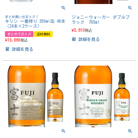
まとめ買いがおトク！
ジョニーウォーカー ダブルブ
キリン 一番搾り 350ml缶 48本
ラック 700ml
（24本×2ケース）
¥
3,610
税込
まとめておトク
送料無料
詳細を見る
¥
10,860
税込
詳細を見る