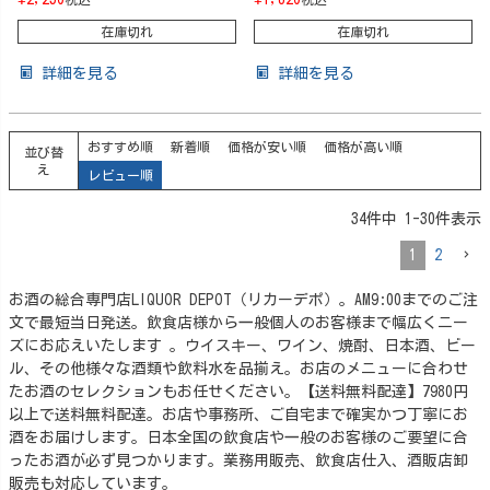
在庫切れ
在庫切れ
詳細を見る
詳細を見る
おすすめ順
新着順
価格が安い順
価格が高い順
並び替
え
レビュー順
34
件中
1
-
30
件表示
1
2
お酒の総合専門店LIQUOR DEPOT（リカーデポ）。AM9:00までのご注
文で最短当日発送。飲食店様から一般個人のお客様まで幅広くニー
ズにお応えいたします 。ウイスキー、ワイン、焼酎、日本酒、ビー
ル、その他様々な酒類や飲料水を品揃え。お店のメニューに合わせ
たお酒のセレクションもお任せください。【送料無料配達】7980円
以上で送料無料配達。お店や事務所、ご自宅まで確実かつ丁寧にお
酒をお届けします。日本全国の飲食店や一般のお客様のご要望に合
ったお酒が必ず見つかります。業務用販売、飲食店仕入、酒販店卸
販売も対応しています。