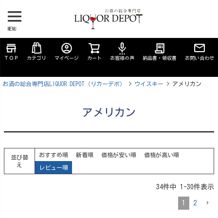
MENU
store
account_circle
settings_voice
receipt_long
ＴＯＰ
カテゴリ
マイページ
カート
お客様の声
納品書・領収書
お問い合わせ
お酒の総合専門店LIQUOR DEPOT（リカーデポ）
ウイスキー
アメリカン
アメリカン
おすすめ順
新着順
価格が安い順
価格が高い順
並び替
え
レビュー順
34
件中
1
-
30
件表示
1
2