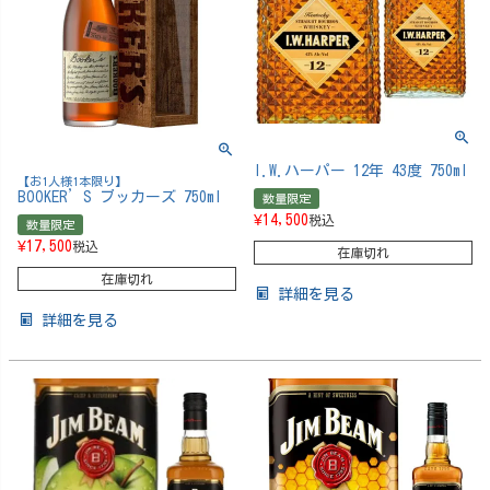
I.W.ハーパー 12年 43度 750ml
【お1人様1本限り】
BOOKER’S ブッカーズ 750ml
数量限定
¥
14,500
税込
数量限定
¥
17,500
税込
在庫切れ
在庫切れ
詳細を見る
詳細を見る