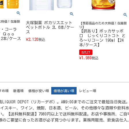
大特価！在庫限
大塚製薬 ポカリスエット
【季節商品のため大特価！在庫限
り】
ペットボトル 2L 6本/ケー
カ・コーラ
【訳あり】ポッカサッポ
ス
 Ｑｏｏ
ロ じっくりコトコト と
12本/ケース
¥
2,120
税込
ろ～りコーン 190ml【24
本/ケース】
OUTLET
¥
1,980
税込
すめ順
新着順
価格が安い順
価格が高い順
レビュー順
LIQUOR DEPOT（リカーデポ）。AM9:00までのご注文で最短当
ウイスキー、ワイン、焼酎、日本酒、ビール、その他様々な酒類や飲料
い。【送料無料配達】7980円以上で送料無料配達。お店や事務所、ご
様のご要望に合ったお酒が必ず見つかります。業務用販売、飲食店仕入