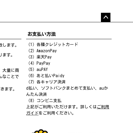
ペー
ジト
お支払い方法
ップ
へ
（1）各種クレジットカード
致します。
（2）AmazonPay
ります。
（3）楽天Pay
（4）PayPay
（5）auPAY
、大量に商
（6）あと払いPaidy
んなことで
（7）各キャリア決済
d払い、ソフトバンクまとめて支払い、auか
だきます。
んたん決済
（8）コンビニ支払
上記がご利用いただけます。詳しくは
ご利用
ガイド
をご利用ください。