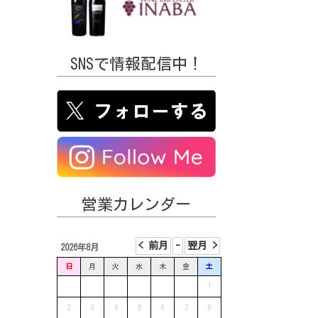
SNSで情報配信中！
営業カレンダー
2026年8月
日
月
火
水
木
金
土
1
2
3
4
5
6
7
8