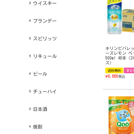
ウイスキー
ブランデー
スピリッツ
キリンビバレッ
ーズレモン ペ
リキュール
500ml 48本（
ス）
送料無料
まと
ビール
¥
6,660
税込
チューハイ
日本酒
焼酎