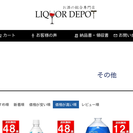
カート
お客様の声
納品書・領収書
お問い
settings_voice
receipt_long
その他
すめ順
新着順
価格が安い順
価格が高い順
レビュー順