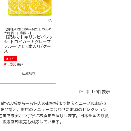
【賞味期限2026年4月20日のため
大特価！在庫限り】
【訳あり】キリンビバレッ
ジ トロピカーナグレープ
フルーツ1L 6本入り/ケー
ス
OUTLET
¥
1,500
税込
在庫切れ
9
件中
1
-
9
件表示
日発送。飲食店様から一般個人のお客様まで幅広くニーズにお応え
水を品揃え。お店のメニューに合わせたお酒のセレクション
自宅まで確実かつ丁寧にお酒をお届けします。日本全国の飲食
、酒販店卸販売も対応しています。