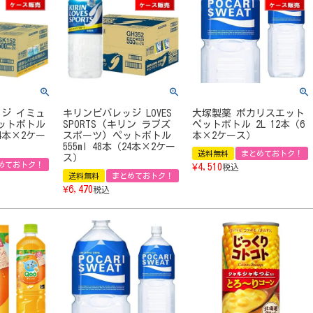
ジ イミュ
キリンビバレッジ LOVES
大塚製薬 ポカリスエット
ットボトル
SPORTS (キリン ラブズ
ペットボトル 2L 12本（6
24本×2ケー
スポーツ) ペットボトル
本×2ケース）
555ml 48本（24本×2ケー
送料無料
まとめておトク！
ス）
めておトク！
¥
4,510
税込
送料無料
まとめておトク！
¥
6,470
税込