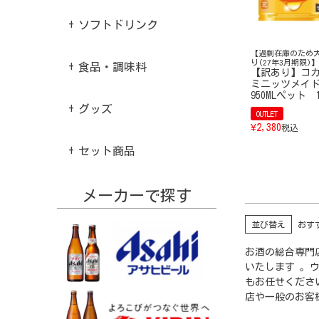
ソフトドリンク
【過剰在庫のため
り(27年3月期限)】
食品・調味料
【訳あり】コ
ミニッツメイド
950MLペット 
グッズ
OUTLET
¥
2,380
税込
セット商品
メーカーで探す
並び替え
おす
お酒の総合専門店
いたします 。
もお任せくださ
店や一般のお客