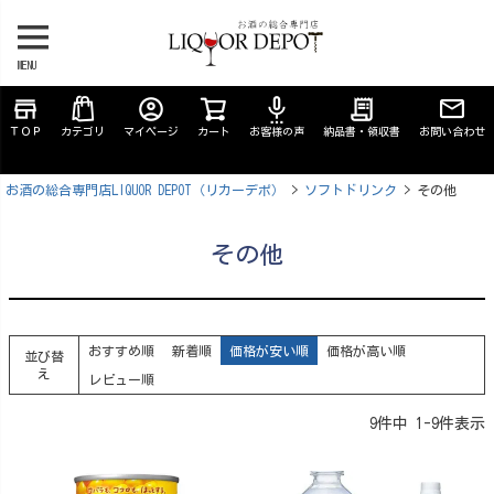
MENU
store
account_circle
settings_voice
receipt_long
ＴＯＰ
カテゴリ
マイページ
カート
お客様の声
納品書・領収書
お問い合わせ
お酒の総合専門店LIQUOR DEPOT（リカーデポ）
ソフトドリンク
その他
その他
おすすめ順
新着順
価格が安い順
価格が高い順
並び替
え
レビュー順
9
件中
1
-
9
件表示