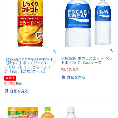
大塚製薬 ポカリスエット ペッ
【季節商品のため大特価！在庫限り】
トボトル 2L 6本/ケース
【訳あり】ポッカサッポロ じ
っくりコトコト とろ～りコー
¥
2,120
税込
ン 190ml【24本/ケース】
詳細を見る
OUTLET
¥
1,980
税込
詳細を見る