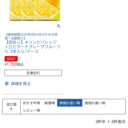
【賞味期限2026年4月20日のため大特
価！在庫限り】
【訳あり】キリンビバレッジ
トロピカーナグレープフルーツ
1L 6本入り/ケース
OUTLET
¥
1,500
税込
在庫切れ
詳細を見る
おすすめ順
新着順
価格が安い順
価格が高い順
並び替
え
レビュー順
9
件中
1
-
9
件表示