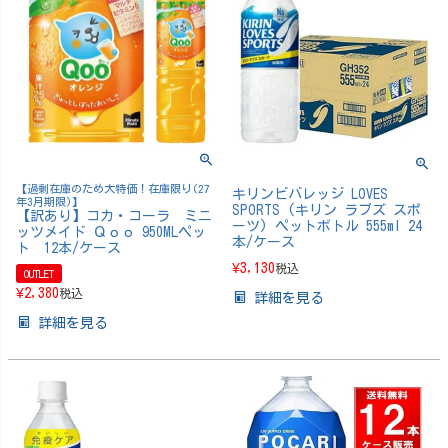
【過剰在庫のため大特価！在庫限り(27
キリンビバレッジ LOVES
年3月期限)】
SPORTS (キリン ラブズ スポ
【訳あり】コカ・コーラ ミニ
ーツ) ペットボトル 555ml 24
ッツメイド Ｑｏｏ 950MLペッ
本/ケース
ト 12本/ケース
¥
3,130
税込
OUTLET
¥
2,380
税込
詳細を見る
詳細を見る