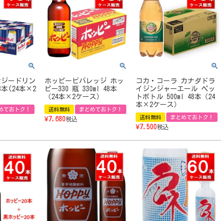
ナジードリン
ホッピービバレッジ ホッ
コカ・コーラ カナダドラ
48本(24本×2
ピー330 瓶 330ml 48本
イジンジャーエール ペッ
（24本×2ケース）
トボトル 500ml 48本（24
本×2ケース）
めておトク！
送料無料
まとめておトク！
送料無料
まとめておトク！
¥
7,680
税込
¥
7,500
税込