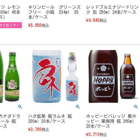
ジ レモン
キリンビール グリーンズ
レッドブルエナジードリン
0ml 48本
フリー 小瓶 334ml 30
ク 缶 250ml 24本/ケース
ス）
本/ケース
¥
4,640
税込
¥
5,650
めておトク！
税込
カナダドラ
ハタ鉱泉 瓶ラムネ 瓶
ホッピービバレッジ 黒ホ
ール 瓶
200ml 30本/ケース
ッピー 業務用 瓶 360ml
ケース
20本/ケース
¥
3,780
税込
¥
3,710
税込