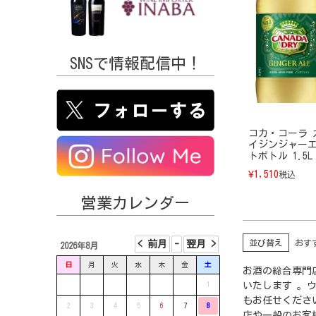
SNSで情報配信中！
コカ・コーラ 
イジンジャーエ
トボトル 1.5L
¥
1,510
税込
営業カレンダー
並び替え
おす
2026年8月
日
月
火
水
木
金
土
お酒の総合専門店
1
いたします 。
もお任せくださ
2
3
4
5
6
7
8
店や一般のお客