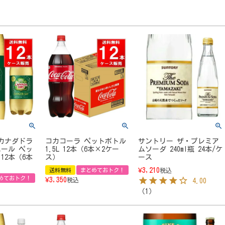
カナダドラ
コカコーラ ペットボトル
サントリー ザ・プレミア
ール ペッ
1.5L 12本（6本×2ケー
ムソーダ 240ml瓶 24本/ケ
 12本（6本
ス）
ース
¥
3,210
送料無料
まとめておトク！
税込
めておトク！
¥
3,350
税込
4.00
（
1
）