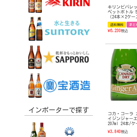
キリンビバレッ
ペットボトル 50
（24本×2ケー
送料無料
まと
¥
6,230
税込
インポーターで探す
コカ・コーラ 
イジンジャーエ
207ml 24本/
¥
3,840
税込