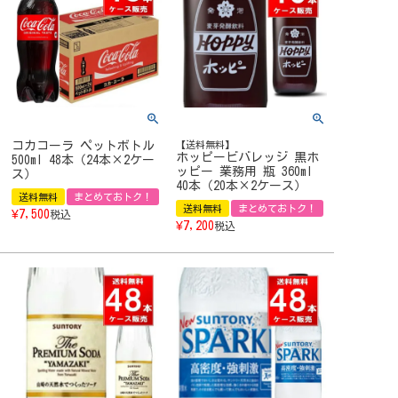
コカコーラ ペットボトル
【送料無料】
ホッピービバレッジ 黒ホ
500ml 48本（24本×2ケー
ッピー 業務用 瓶 360ml
ス）
40本（20本×2ケース）
送料無料
まとめておトク！
送料無料
まとめておトク！
¥
7,500
税込
¥
7,200
税込