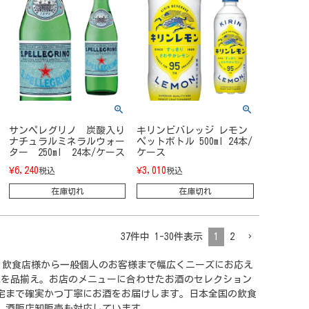
サンペレグリノ 炭酸入り
キリンビバレッジ レモン
ナチュラルミネラルウォー
ペットボトル 500ml 24本/
ター 250ml 24本/ケース
ケース
¥
6,240
¥
3,010
税込
税込
在庫切れ
在庫切れ
37
件中
1
-
30
件表示
1
2
日発送。飲食店様から一般個人のお客様まで幅広くニーズにお応え
水を品揃え。お店のメニューに合わせたお酒のセレクション
自宅まで確実かつ丁寧にお酒をお届けします。日本全国の飲食
、酒販店卸販売も対応しています。