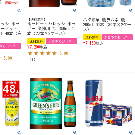
【送料無料】
ハタ鉱泉 瓶ラムネ 瓶
ッジ ホッ
ホッピービバレッジ ホッ
200ml 60本（30本×2ケー
ピーセット
ピー 業務用 瓶 360ml 40
ス）
ml 40本（白
本（20本×2ケース）
送料無料
まとめておトク！
）
送料無料
まとめておトク！
¥
7,180
税込
めておトク！
¥
7,200
税込
5.00
5.00
（
1
）