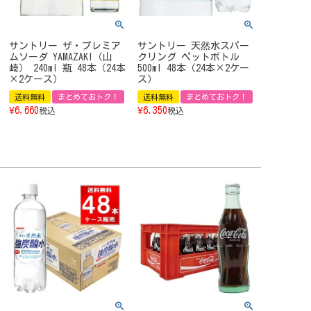
サントリー ザ・プレミア
サントリー 天然水スパー
ムソーダ YAMAZAKI（山
クリング ペットボトル
崎） 240ml 瓶 48本（24本
500ml 48本（24本×2ケー
×2ケース）
ス）
送料無料
まとめておトク！
送料無料
まとめておトク！
¥
6,660
¥
6,350
税込
税込