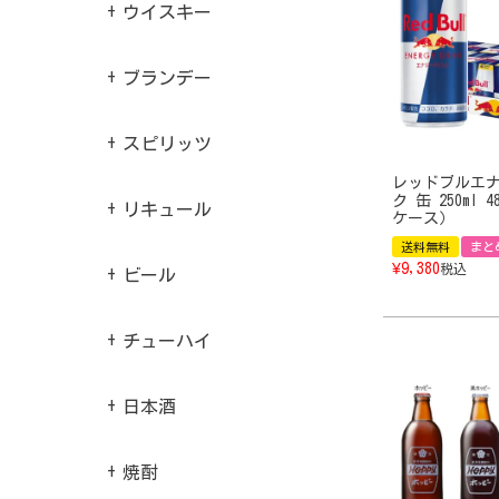
ウイスキー
ブランデー
スピリッツ
レッドブルエ
ク 缶 250ml 
リキュール
ケース）
送料無料
まと
¥
9,380
税込
ビール
チューハイ
日本酒
焼酎