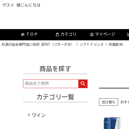
ゲスト 様こんにちは
ＴＯＰ
カテゴリ
マイページ
store
account_circle
お酒の総合専門店LIQUOR DEPOT（リカーデポ）
ソフトドリンク
炭酸飲料
商品を探す
カテゴリ一覧
並び替え
おす
ワイン