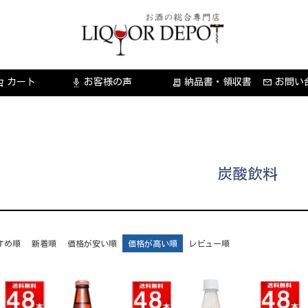
カート
お客様の声
納品書・領収書
お問い
settings_voice
receipt_long
炭酸飲料
すめ順
新着順
価格が安い順
価格が高い順
レビュー順