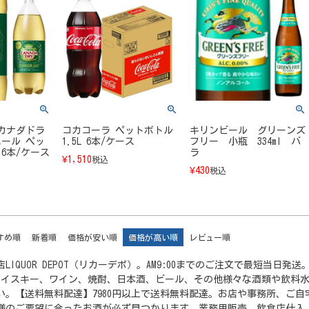
カナダドラ
コカコーラ ペットボトル
キリンビール グリーンズ
ール ペッ
1.5L 6本/ケース
フリー 小瓶 334ml バ
 6本/ケース
ラ
¥
1,510
税込
¥
430
税込
すめ順
新着順
価格が安い順
価格が高い順
レビュー順
LIQUOR DEPOT（リカーデポ）。AM9:00までのご注文で最短当
ウイスキー、ワイン、焼酎、日本酒、ビール、その他様々な酒類や飲料
い。【送料無料配達】7980円以上で送料無料配達。お店や事務所、ご
様のご要望に合ったお酒が必ず見つかります。業務用販売、飲食店仕入