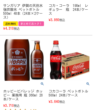
サンガリア 伊賀の天然水
コカ・コーラ 190ml レ
強炭酸水 ペットボトル
ギュラー 瓶 24本/ケー
500ml 48本（24本×2ケー
ス
ス）
¥
3,860
税込
送料無料
まとめておトク！
¥
4,310
税込
ホッピービバレッジ ホッ
コカコーラ ペットボトル
ピー 業務用 瓶 360ml 20
500ml 24本/ケース
本/ケース
¥
3,640
税込
¥
3,710
税込