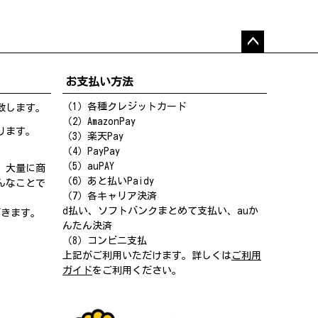
ペー
ジト
お支払い方法
ップ
へ
（1）各種クレジットカード
致します。
（2）AmazonPay
ります。
（3）楽天Pay
（4）PayPay
（5）auPAY
、大量に商
（6）あと払いPaidy
んなことで
（7）各キャリア決済
d払い、ソフトバンクまとめて支払い、auか
だきます。
んたん決済
（8）コンビニ支払
上記がご利用いただけます。詳しくは
ご利用
ガイド
をご利用ください。