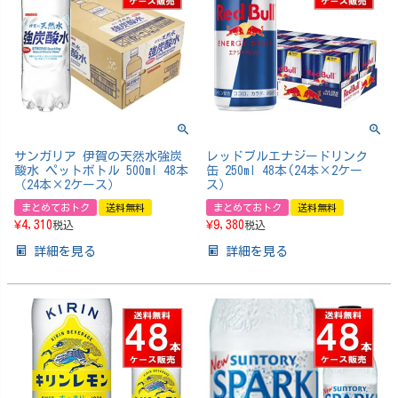
サンガリア 伊賀の天然水強炭
レッドブルエナジードリンク
酸水 ペットボトル 500ml 48本
缶 250ml 48本(24本×2ケー
（24本×2ケース）
ス）
まとめておトク
送料無料
まとめておトク
送料無料
¥
4,310
¥
9,380
税込
税込
詳細を見る
詳細を見る