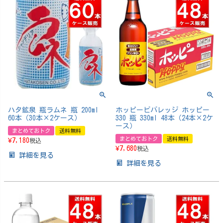
ハタ鉱泉 瓶ラムネ 瓶 200ml
ホッピービバレッジ ホッピー
60本（30本×2ケース）
330 瓶 330ml 48本（24本×2ケ
ース）
まとめておトク
送料無料
まとめておトク
送料無料
¥
7,180
税込
¥
7,680
税込
詳細を見る
詳細を見る