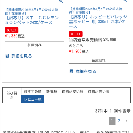
【賞味期限2026年7月6日のため大特
【賞味期限2026年5月1日のため大特
価！在庫限り】
価！在庫限り】
【訳あり】ホッピービバレッジ
【訳あり】ＳＴ ＣＣレモン
黒ホッピー 瓶 330ml 24本/ケ
５００ペット24本/ケース
ース
OUTLET
OUTLET
¥
1,380
税込
当店通常販売価格
¥
3,600
在庫切れ
のところ
¥
1,980
税込
詳細を見る
在庫切れ
詳細を見る
おすすめ順
新着順
価格が安い順
価格が高い順
並び替
え
レビュー順
37
件中
1
-
30
件表示
1
2
お酒の総合専門店LIQUOR DEPOT（リカーデポ）。AM9:00までのご注