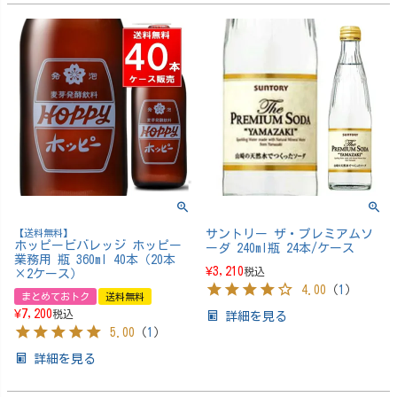
【送料無料】
サントリー ザ・プレミアムソ
ホッピービバレッジ ホッピー
ーダ 240ml瓶 24本/ケース
業務用 瓶 360ml 40本（20本
¥
3,210
税込
×2ケース）
4.00
（
1
）
まとめておトク
送料無料
¥
7,200
税込
詳細を見る
5.00
（
1
）
詳細を見る