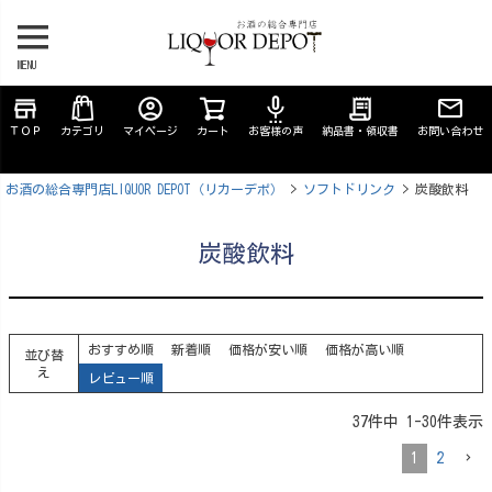
MENU
store
account_circle
settings_voice
receipt_long
ＴＯＰ
カテゴリ
マイページ
カート
お客様の声
納品書・領収書
お問い合わせ
お酒の総合専門店LIQUOR DEPOT（リカーデポ）
ソフトドリンク
炭酸飲料
炭酸飲料
おすすめ順
新着順
価格が安い順
価格が高い順
並び替
え
レビュー順
37
件中
1
-
30
件表示
1
2