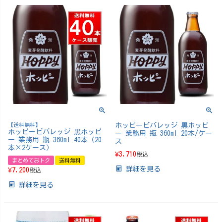
【送料無料】
ホッピービバレッジ 黒ホッピ
ホッピービバレッジ 黒ホッピ
ー 業務用 瓶 360ml 20本/ケー
ー 業務用 瓶 360ml 40本（20
ス
本×2ケース）
¥
3,710
税込
まとめておトク
送料無料
詳細を見る
¥
7,200
税込
詳細を見る