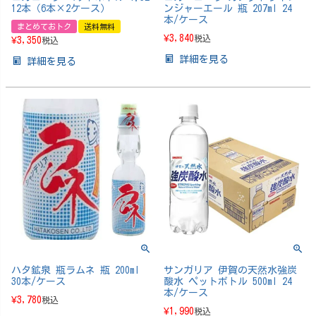
12本（6本×2ケース）
ンジャーエール 瓶 207ml 24
本/ケース
まとめておトク
送料無料
¥
3,840
税込
¥
3,350
税込
詳細を見る
詳細を見る
ハタ鉱泉 瓶ラムネ 瓶 200ml
サンガリア 伊賀の天然水強炭
30本/ケース
酸水 ペットボトル 500ml 24
本/ケース
¥
3,780
税込
¥
1,990
税込